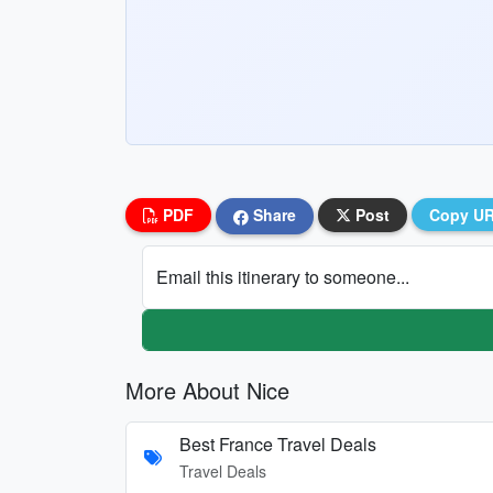
PDF
Share
Post
Copy U
Email this itinerary to someone...
More About Nice
Best France Travel Deals
Travel Deals