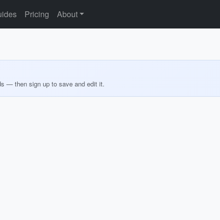
ides
Pricing
About
ds — then sign up to save and edit it.