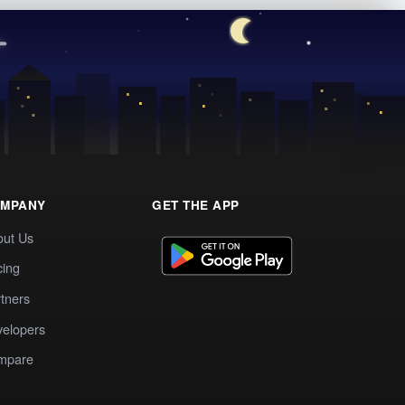
MPANY
GET THE APP
out Us
cing
tners
elopers
mpare