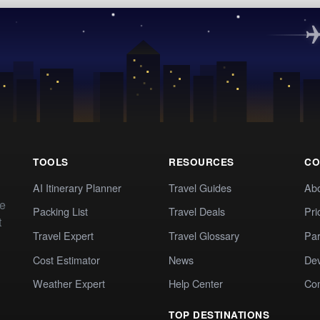
TOOLS
RESOURCES
CO
AI Itinerary Planner
Travel Guides
Ab
te
Packing List
Travel Deals
Pri
t
Travel Expert
Travel Glossary
Par
Cost Estimator
News
Dev
Weather Expert
Help Center
Co
TOP DESTINATIONS