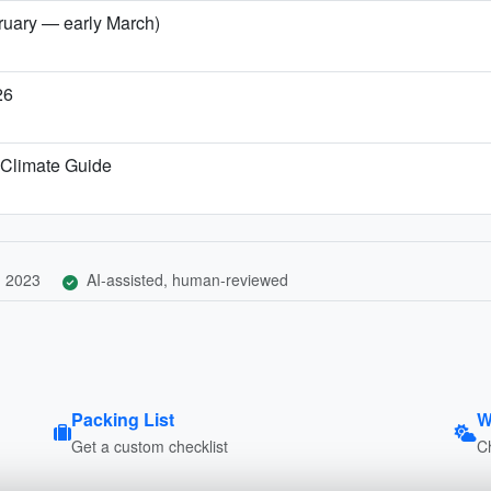
bruary — early March)
26
 Climate Guide
, 2023
AI-assisted, human-reviewed
Packing List
W
Get a custom checklist
C