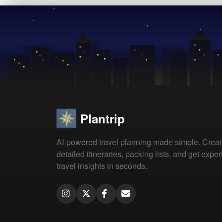
Plantrip
AI-powered travel planning made simple. Crea
detailed itineraries, packing lists, and get exper
travel insights in seconds.