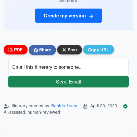
and edit it.
Create my version
PDF
Share
Post
Copy URL
Email this itinerary to someone...
Send Email
Itinerary created by
Plantrip Team
April 20, 2023
AI-assisted, human-reviewed