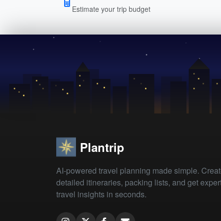
Estimate your trip budget
Plantrip
AI-powered travel planning made simple. Crea
detailed itineraries, packing lists, and get exper
travel insights in seconds.