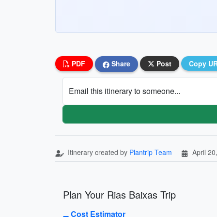
PDF
Share
Post
Copy U
Email this itinerary to someone...
Itinerary created by
Plantrip Team
April 20
Plan Your Rias Baixas Trip
Cost Estimator