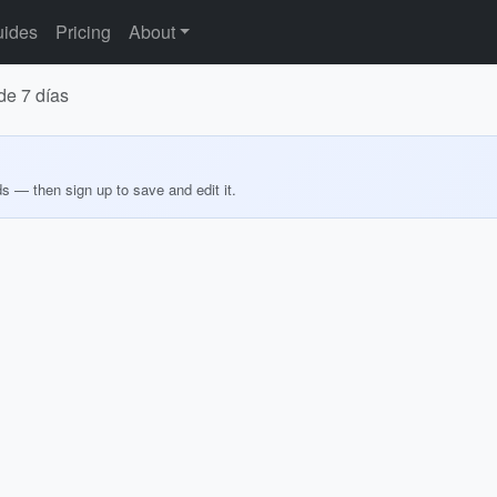
ides
Pricing
About
de 7 días
ds — then sign up to save and edit it.