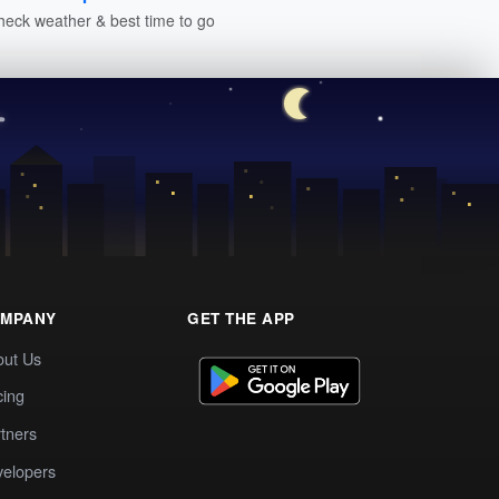
heck weather & best time to go
MPANY
GET THE APP
out Us
cing
tners
elopers