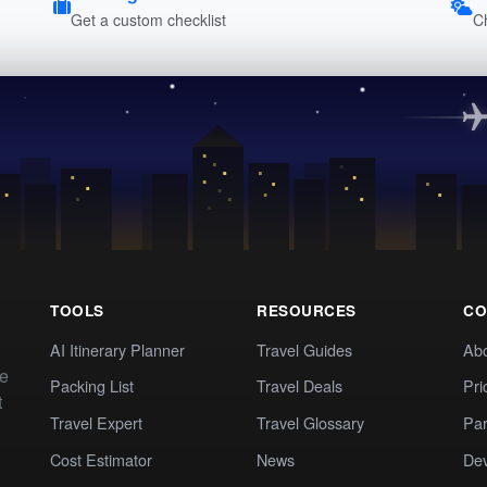
Get a custom checklist
C
TOOLS
RESOURCES
CO
AI Itinerary Planner
Travel Guides
Ab
te
Packing List
Travel Deals
Pri
t
Travel Expert
Travel Glossary
Par
Cost Estimator
News
Dev