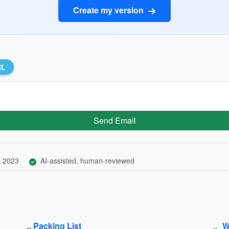
Create my version
RL
Send Email
, 2023
AI-assisted, human-reviewed
Packing List
W