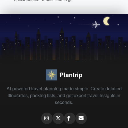
Plantrip
AI-powered travel planning made simple. Create detailed
itineraries, packing lists, and get expert travel insights in
seconds.