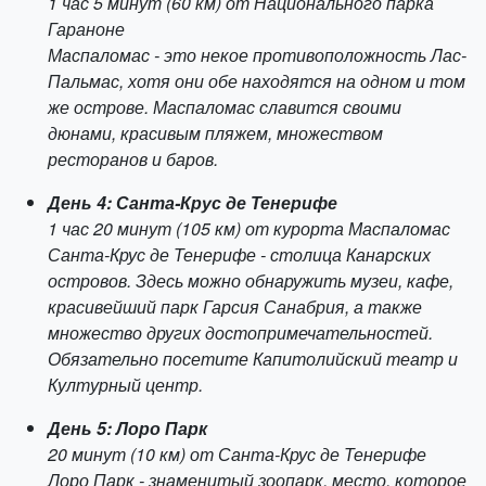
1 час 5 минут (60 км) от Национального парка
Гараноне
Маспаломас - это некое противоположность Лас-
Пальмас, хотя они обе находятся на одном и том
же острове. Маспаломас славится своими
дюнами, красивым пляжем, множеством
ресторанов и баров.
День 4: Санта-Крус де Тенерифе
1 час 20 минут (105 км) от курорта Маспаломас
Санта-Крус де Тенерифе - столица Канарских
островов. Здесь можно обнаружить музеи, кафе,
красивейший парк Гарсия Санабрия, а также
множество других достопримечательностей.
Обязательно посетите Капитолийский театр и
Културный центр.
День 5: Лоро Парк
20 минут (10 км) от Санта-Крус де Тенерифе
Лоро Парк - знаменитый зоопарк, место, которое