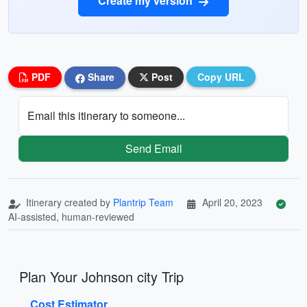
Create my version
PDF
Share
Post
Copy URL
Email this itinerary to someone...
Send Email
Itinerary created by
Plantrip Team
April 20, 2023
AI-assisted, human-reviewed
Plan Your Johnson city Trip
Cost Estimator