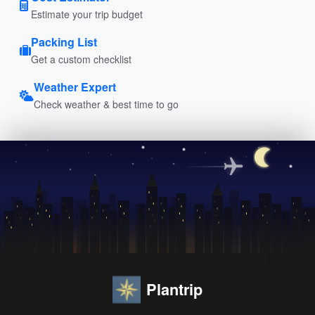
Estimate your trip budget
Packing List
Get a custom checklist
Weather Expert
Check weather & best time to go
Plantrip