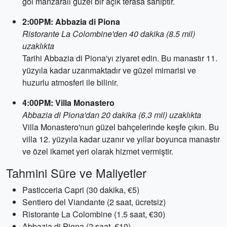
göl manzaralı güzel bir açık terasa sahiptir.
2:00PM: Abbazia di Piona
Ristorante La Colombine'den 40 dakika (8.5 mil)
uzaklıkta
Tarihi Abbazia di Piona'yı ziyaret edin. Bu manastır 11.
yüzyıla kadar uzanmaktadır ve güzel mimarisi ve
huzurlu atmosferi ile bilinir.
4:00PM: Villa Monastero
Abbazia di Piona'dan 20 dakika (6.3 mil) uzaklıkta
Villa Monastero'nun güzel bahçelerinde keşfe çıkın. Bu
villa 12. yüzyıla kadar uzanır ve yıllar boyunca manastır
ve özel ikamet yeri olarak hizmet vermiştir.
Tahmini Süre ve Maliyetler
Pasticceria Capri (30 dakika, €5)
Sentiero del Viandante (2 saat, ücretsiz)
Ristorante La Colombine (1.5 saat, €30)
Abbazia di Piona (2 saat, €10)