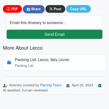
PDF
Share
Post
Copy URL
Email this itinerary to someone...
Send Email
More About Lecco
Packing List: Lecco, Italy (June)
Packing List
Itinerary created by
Plantrip Team
April 20, 2023
AI-assisted, human-reviewed