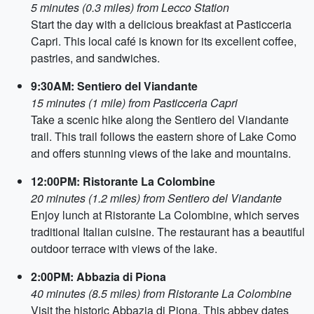
5 minutes (0.3 miles) from Lecco Station
Start the day with a delicious breakfast at Pasticceria
Capri. This local café is known for its excellent coffee,
pastries, and sandwiches.
9:30AM: Sentiero del Viandante
15 minutes (1 mile) from Pasticceria Capri
Take a scenic hike along the Sentiero del Viandante
trail. This trail follows the eastern shore of Lake Como
and offers stunning views of the lake and mountains.
12:00PM: Ristorante La Colombine
20 minutes (1.2 miles) from Sentiero del Viandante
Enjoy lunch at Ristorante La Colombine, which serves
traditional Italian cuisine. The restaurant has a beautiful
outdoor terrace with views of the lake.
2:00PM: Abbazia di Piona
40 minutes (8.5 miles) from Ristorante La Colombine
Visit the historic Abbazia di Piona. This abbey dates