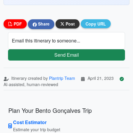
PDF
Share
Post
Copy URL
Email this itinerary to someone...
Send Email
Itinerary created by
Plantrip Team
April 21, 2023
AI-assisted, human-reviewed
Plan Your Bento Gonçalves Trip
Cost Estimator
Estimate your trip budget