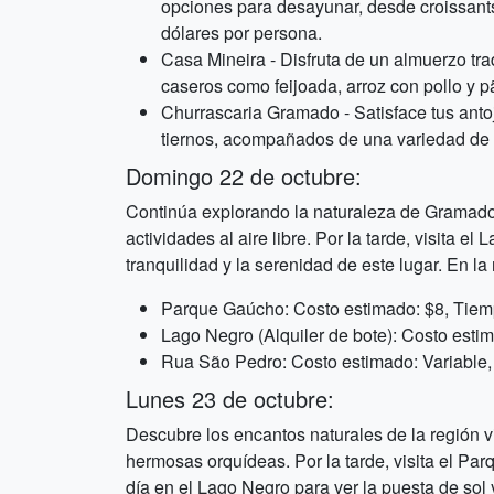
opciones para desayunar, desde croissants
dólares por persona.
Casa Mineira - Disfruta de un almuerzo tra
caseros como feijoada, arroz con pollo y 
Churrascaria Gramado - Satisface tus anto
tiernos, acompañados de una variedad de 
Domingo 22 de octubre:
Continúa explorando la naturaleza de Gramado 
actividades al aire libre. Por la tarde, visita 
tranquilidad y la serenidad de este lugar. En l
Parque Gaúcho: Costo estimado: $8, Tiem
Lago Negro (Alquiler de bote): Costo esti
Rua São Pedro: Costo estimado: Variable,
Lunes 23 de octubre:
Descubre los encantos naturales de la región 
hermosas orquídeas. Por la tarde, visita el Par
día en el Lago Negro para ver la puesta de sol y