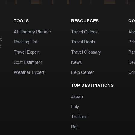
TOOLS
RESOURCES
CO
AI Itinerary Planner
Travel Guides
Ab
te
Packing List
Travel Deals
Pri
t
Travel Expert
Travel Glossary
Par
Cost Estimator
News
Dev
Weather Expert
Help Center
Co
TOP DESTINATIONS
Japan
Italy
Thailand
Bali