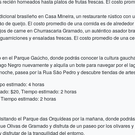
 recién horneados hasta platos de frutas frescas. El costo pr
dicional brasileño en Casa Mineira, un restaurante rústico con
pão de queijo. El costo promedio de una comida es de alrededor
jos de carne en Churrascaria Gramado, un auténtico asador bras
guarniciones y ensaladas frescas. El costo promedio de una ce
en el Parque Gaúcho, donde podrás conocer la cultura gaucha y
el Lago Negro nuevamente y alquila un bote para navegar por el la
a noche, pasea por la Rua São Pedro y descubre tiendas de artes
po estimado: 4 horas
mado: $20, Tiempo estimado: 2 horas
 Tiempo estimado: 2 horas
visitando el Parque das Orquídeas por la mañana, donde podrás
que Olivas de Gramado y disfruta de un paseo por los olivares y
 disfrutar de la tranquilidad del entorno.