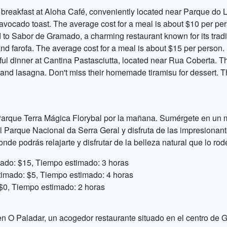
s breakfast at Aloha Café, conveniently located near Parque do L
 avocado toast. The average cost for a meal is about $10 per pe
o Sabor de Gramado, a charming restaurant known for its traditio
and farofa. The average cost for a meal is about $15 per person.
ul dinner at Cantina Pastasciutta, located near Rua Coberta. This
and lasagna. Don't miss their homemade tiramisu for dessert. T
 Parque Terra Mágica Florybal por la mañana. Sumérgete en un 
 al Parque Nacional da Serra Geral y disfruta de las impresiona
nde podrás relajarte y disfrutar de la belleza natural que lo rod
mado: $15, Tiempo estimado: 3 horas
timado: $5, Tiempo estimado: 4 horas
 $0, Tiempo estimado: 2 horas
n O Paladar, un acogedor restaurante situado en el centro de