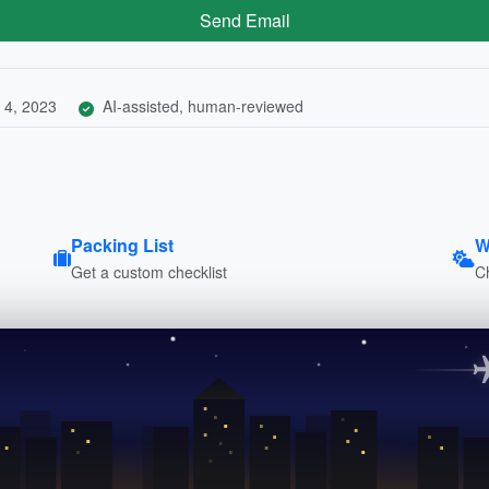
Send Email
 4, 2023
AI-assisted, human-reviewed
Packing List
W
Get a custom checklist
C