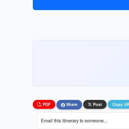
PDF
Share
Post
Copy U
Email this itinerary to someone...