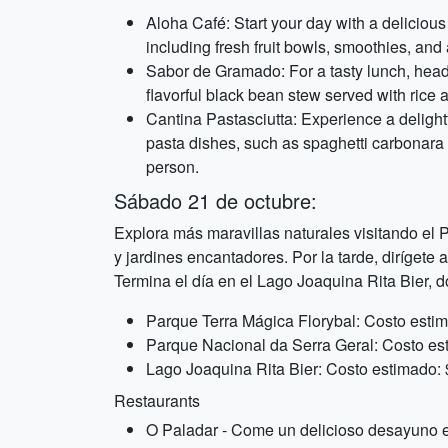
Aloha Café: Start your day with a deliciou
including fresh fruit bowls, smoothies, and
Sabor de Gramado: For a tasty lunch, head t
flavorful black bean stew served with rice 
Cantina Pastasciutta: Experience a delightf
pasta dishes, such as spaghetti carbonara 
person.
Sábado 21 de octubre:
Explora más maravillas naturales visitando el
y jardines encantadores. Por la tarde, dirígete
Termina el día en el Lago Joaquina Rita Bier, do
Parque Terra Mágica Florybal: Costo esti
Parque Nacional da Serra Geral: Costo es
Lago Joaquina Rita Bier: Costo estimado:
Restaurants
O Paladar - Come un delicioso desayuno e