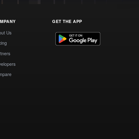
MPANY
GET THE APP
out Us
cing
tners
elopers
mpare