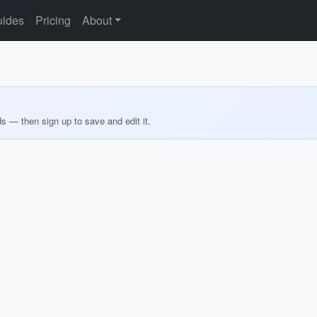
ides
Pricing
About
ds — then sign up to save and edit it.