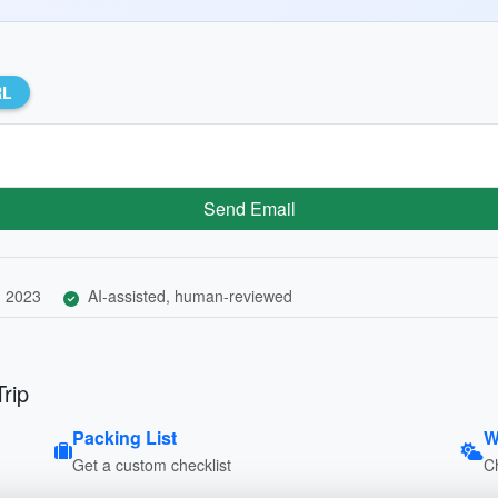
RL
Send Email
, 2023
AI-assisted, human-reviewed
Trip
Packing List
W
Get a custom checklist
C