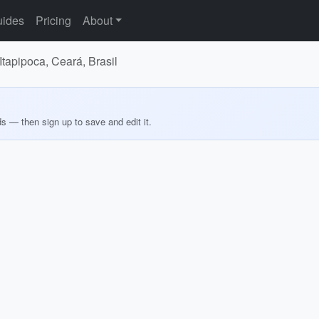
ides
Pricing
About
Itapipoca, Ceará, Brasil
ds — then sign up to save and edit it.