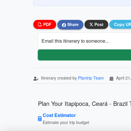
PDF
Share
Post
Copy U
Email this itinerary to someone...
Itinerary created by
Plantrip Team
April 21
Plan Your Itapipoca, Ceará - Brazil 
Cost Estimator
Estimate your trip budget