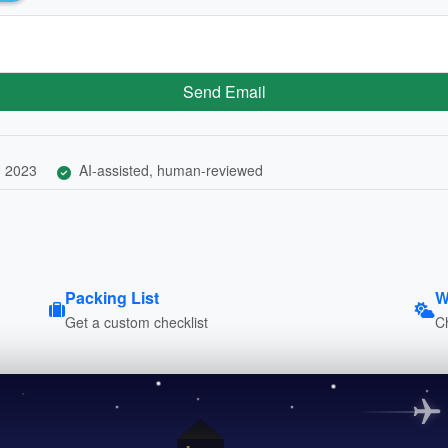
Send Email
, 2023
AI-assisted, human-reviewed
Packing List
W
Get a custom checklist
C