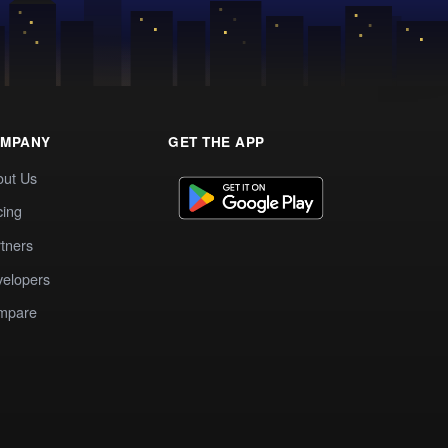
MPANY
GET THE APP
out Us
cing
tners
elopers
mpare