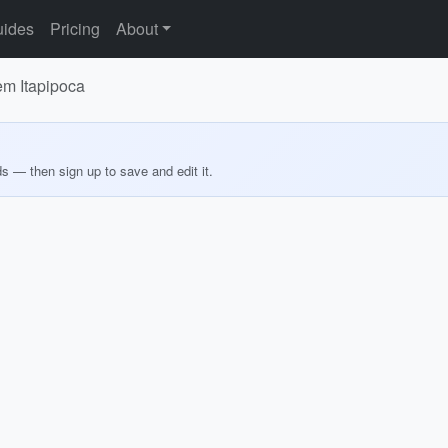
ides
Pricing
About
em Itapipoca
ds — then sign up to save and edit it.