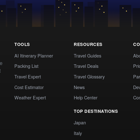
TOOLS
RESOURCES
CO
AI Itinerary Planner
Travel Guides
Ab
te
Packing List
Travel Deals
Pri
t
Travel Expert
Travel Glossary
Par
Cost Estimator
News
Dev
Weather Expert
Help Center
Co
TOP DESTINATIONS
Japan
Italy