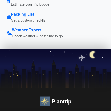
Estimate your trip budget
Packing List
Get a custom checklist
Weather Expert
Check weather & best time to go
Plantrip