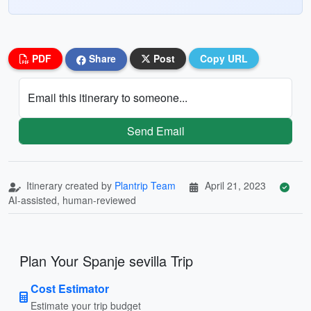
PDF
Share
Post
Copy URL
Email this itinerary to someone...
Send Email
Itinerary created by
Plantrip Team
April 21, 2023
AI-assisted, human-reviewed
Plan Your Spanje sevilla Trip
Cost Estimator
Estimate your trip budget