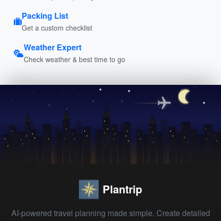
Packing List
Get a custom checklist
Weather Expert
Check weather & best time to go
Plantrip
AI-powered travel planning made simple. Create detailed