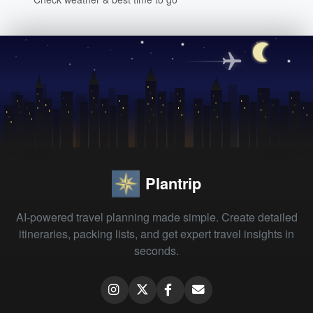
Plantrip
AI-powered travel planning made simple. Create detailed
itineraries, packing lists, and get expert travel insights in
seconds.