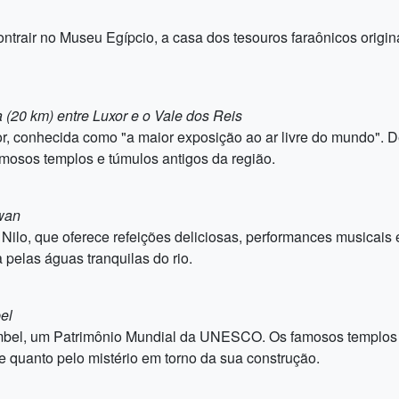
ntrair no Museu Egípcio, a casa dos tesouros faraônicos orig
a (20 km) entre Luxor e o Vale dos Reis
r, conhecida como "a maior exposição ao ar livre do mundo". De
amosos templos e túmulos antigos da região.
swan
Nilo, que oferece refeições deliciosas, performances musicais 
elas águas tranquilas do rio.
el
imbel, um Patrimônio Mundial da UNESCO. Os famosos templos
e quanto pelo mistério em torno da sua construção.