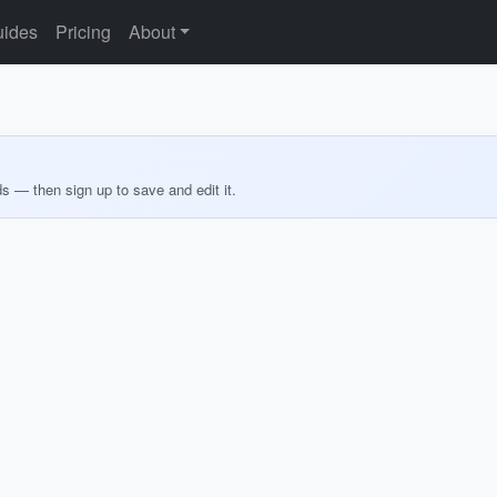
ides
Pricing
About
ds — then sign up to save and edit it.