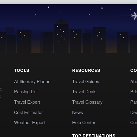
TOOLS
RESOURCES
CO
AI Itinerary Planner
Travel Guides
Ab
te
Packing List
Travel Deals
Pri
t
Travel Expert
Travel Glossary
Par
Cost Estimator
News
Dev
Weather Expert
Help Center
Co
TOP DESTINATIONS