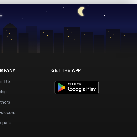
MPANY
GET THE APP
out Us
cing
tners
elopers
mpare