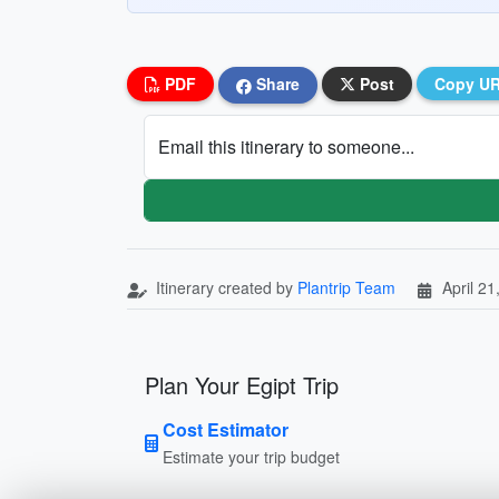
PDF
Share
Post
Copy U
Email this itinerary to someone...
Itinerary created by
Plantrip Team
April 21
Plan Your Egipt Trip
Cost Estimator
Estimate your trip budget