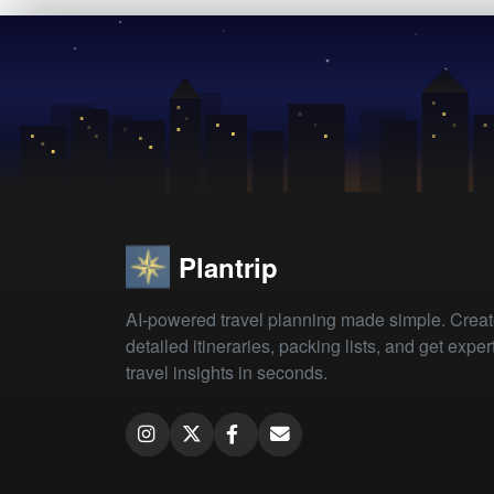
Plantrip
AI-powered travel planning made simple. Crea
detailed itineraries, packing lists, and get exper
travel insights in seconds.