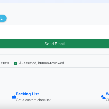
RL
Send Email
, 2023
AI-assisted, human-reviewed
Packing List
W
Get a custom checklist
C