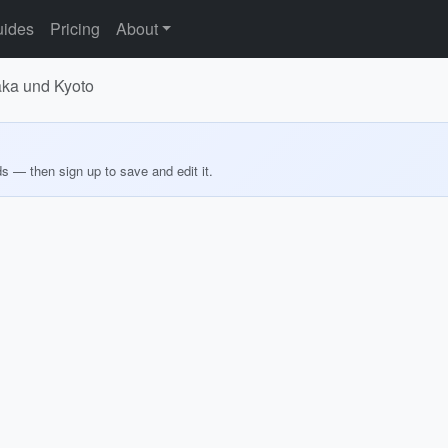
ides
Pricing
About
aka und Kyoto
ds — then sign up to save and edit it.