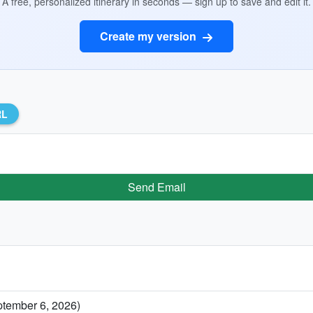
A free, personalized itinerary in seconds — sign up to save and edit it.
Create my version
RL
Send Email
ptember 6, 2026)