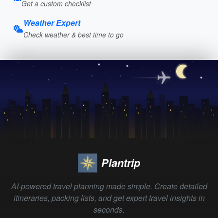
Get a custom checklist
Weather Expert
Check weather & best time to go
Plantrip
AI-powered travel planning made simple. Create detailed
itineraries, packing lists, and get expert travel insights in
seconds.