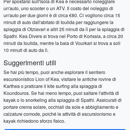
Per spostarsi sull'isola di Kea è necessario noleggiare
un'auto, uno scooter o un ATV. Il costo del noleggio di
un'auto per due giorni è di circa €80. Ci vogliono circa 15
minuti di auto dall'abitato di Ioulida per raggiungere la
spiaggia di Otziavari e altri 25 minuti da lì per la spiaggia di
Spathi. Kea Divers si trova nel Porto di Korissia, a circa 20
minuti da Ioulida, mentre la baia di Vourkari si trova a soli
10 minuti di auto da lì.
Suggerimenti utili
Se hai più tempo, puoi anche esplorare il sentiero
escursionistico Lion of Kea, visitare le antiche rovine di
Karthea o praticare il kite surfing alla spiaggia di
Koundouros. Se hai meno tempo, puoi saltare l'attività di
kayak o lo snorkeling alla spiaggia di Spathi. Assicurati di
portare crema solare, occhiali da sole e abbigliamento e
calzature comode, poiché le attività di escursionismo e
kayak richiedono sforzo fisico.