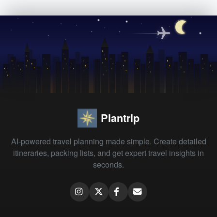
Plantrip
AI-powered travel planning made simple. Create detailed
itineraries, packing lists, and get expert travel insights in
seconds.