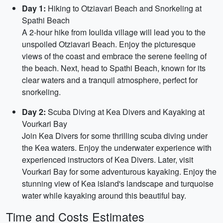
Day 1:
Hiking to Otziavari Beach and Snorkeling at
Spathi Beach
A 2-hour hike from Ioulida village will lead you to the
unspoiled Otziavari Beach. Enjoy the picturesque
views of the coast and embrace the serene feeling of
the beach. Next, head to Spathi Beach, known for its
clear waters and a tranquil atmosphere, perfect for
snorkeling.
Day 2:
Scuba Diving at Kea Divers and Kayaking at
Vourkari Bay
Join Kea Divers for some thrilling scuba diving under
the Kea waters. Enjoy the underwater experience with
experienced instructors of Kea Divers. Later, visit
Vourkari Bay for some adventurous kayaking. Enjoy the
stunning view of Kea island's landscape and turquoise
water while kayaking around this beautiful bay.
Time and Costs Estimates