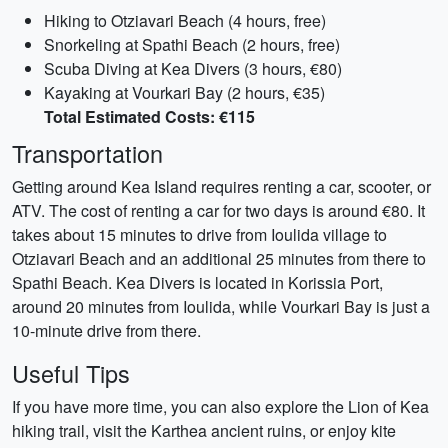
Hiking to Otziavari Beach (4 hours, free)
Snorkeling at Spathi Beach (2 hours, free)
Scuba Diving at Kea Divers (3 hours, €80)
Kayaking at Vourkari Bay (2 hours, €35)
Total Estimated Costs: €115
Transportation
Getting around Kea Island requires renting a car, scooter, or
ATV. The cost of renting a car for two days is around €80. It
takes about 15 minutes to drive from Ioulida village to
Otziavari Beach and an additional 25 minutes from there to
Spathi Beach. Kea Divers is located in Korissia Port,
around 20 minutes from Ioulida, while Vourkari Bay is just a
10-minute drive from there.
Useful Tips
If you have more time, you can also explore the Lion of Kea
hiking trail, visit the Karthea ancient ruins, or enjoy kite