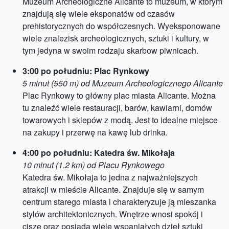
Muzeum Archeologiczne Alicante to muzeum, w którym
znajdują się wiele eksponatów od czasów
prehistorycznych do współczesnych. Wyeksponowane
wiele znalezisk archeologicznych, sztuki i kultury, w
tym jedyna w swoim rodzaju skarbow piwnicach.
3:00 po południu: Plac Rynkowy
5 minut (550 m) od Muzeum Archeologicznego Alicante
Plac Rynkowy to główny plac miasta Alicante. Można
tu znaleźć wiele restauracji, barów, kawiarni, domów
towarowych i sklepów z modą. Jest to idealne miejsce
na zakupy i przerwę na kawę lub drinka.
4:00 po południu: Katedra św. Mikołaja
10 minut (1.2 km) od Placu Rynkowego
Katedra św. Mikołaja to jedna z najważniejszych
atrakcji w mieście Alicante. Znajduje się w samym
centrum starego miasta i charakteryzuje ją mieszanka
stylów architektonicznych. Wnętrze wnosi spokój i
ciszę oraz posiada wiele wspaniałych dzieł sztuki