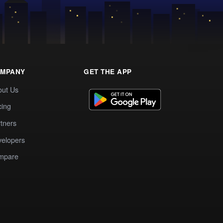
MPANY
GET THE APP
out Us
cing
tners
elopers
mpare