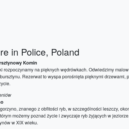
re in Police, Poland
ursztynowy Komin
zki rozpoczynamy na pięknych wędrówkach. Odwiedzimy malow
bursztynu. Rezerwat to wyspa porośnięta pięknymi drzewami, 
ycie.
leniów
no
orzyno, znanego z obfitości ryb, w szczególności leszczy, okon
tórym możemy poznać życie i zwyczaje ryb żyjących w jeziorz
łynów w XIX wieku.