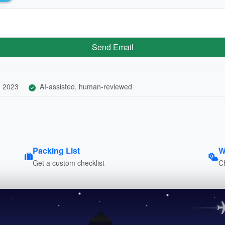
Send Email
, 2023
AI-assisted, human-reviewed
Packing List
W
Get a custom checklist
C