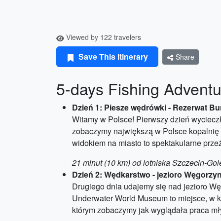
Viewed by 122 travelers
Save This Itinerary
Share
5-days Fishing Adventu
Dzień 1: Piesze wędrówki - Rezerwat B
Witamy w Polsce! Pierwszy dzień wyciec
zobaczymy największą w Polsce kopalnię 
widokiem na miasto to spektakularne przeż
21 minut (10 km) od lotniska Szczecin-Go
Dzień 2: Wędkarstwo - jezioro Węgorzy
Drugiego dnia udajemy się nad jezioro Węg
Underwater World Museum to miejsce, w k
którym zobaczymy jak wyglądała praca m