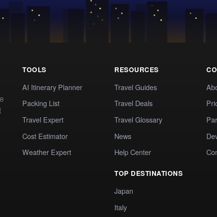
TOOLS
RESOURCES
CO
AI Itinerary Planner
Travel Guides
Ab
te
Packing List
Travel Deals
Pri
t
Travel Expert
Travel Glossary
Par
Cost Estimator
News
Dev
Weather Expert
Help Center
Co
TOP DESTINATIONS
Japan
Italy