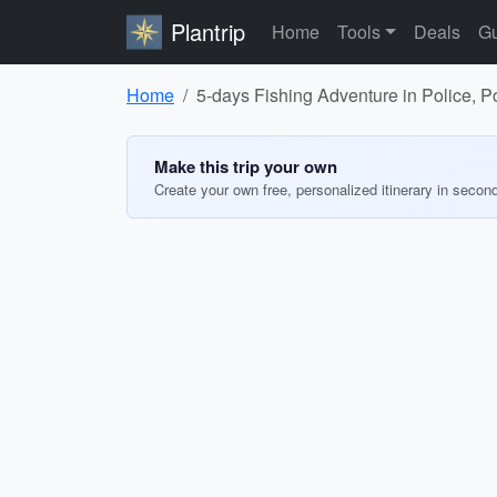
Plantrip
Home
Tools
Deals
Gu
Home
5-days Fishing Adventure in Police, P
Make this trip your own
Create your own free, personalized itinerary in secon