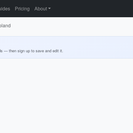
ides
Pricing
About
oland
ds — then sign up to save and edit it.