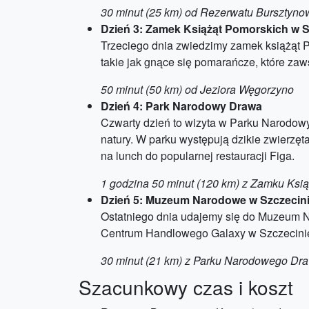
30 minut (25 km) od Rezerwatu Bursztyn
Dzień 3: Zamek Książąt Pomorskich w S
Trzeciego dnia zwiedzimy zamek książąt Po
takie jak gnące się pomarańcze, które za
50 minut (50 km) od Jeziora Węgorzyno
Dzień 4: Park Narodowy Drawa
Czwarty dzień to wizyta w Parku Narodowy
natury. W parku występują dzikie zwierzęt
na lunch do popularnej restauracji Figa.
1 godzina 50 minut (120 km) z Zamku Ksi
Dzień 5: Muzeum Narodowe w Szczecin
Ostatniego dnia udajemy się do Muzeum N
Centrum Handlowego Galaxy w Szczecinie,
30 minut (21 km) z Parku Narodowego Dr
Szacunkowy czas i koszt