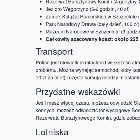
Rezerwat Bursztynowy Komin (4 godziny, 2
Jezioro Węgorzyno (5-6 godzin, 40 zł)
Zamek Książąt Pomorskich w Szczecinie (3
Park Narodowy Drawa (cały dzień, 100 zł)
Muzeum Narodowe w Szczecinie (3 godziny
Całkowity szacowany koszt: około 225 
Transport
Police jest niewielkim miastem i większość atr
problemu. Można wynająć samochód, który kosztu
10 zł za bilet) i często kursują między miastami
Przydatne wskazówki
Jeśli masz więcej czasu, możesz odwiedzić Sta
konnych, możesz odwiedzić tor wyścigowy Bosz
Rezerwatu Bursztynowego Komin, gdzie zobacz
Lotniska