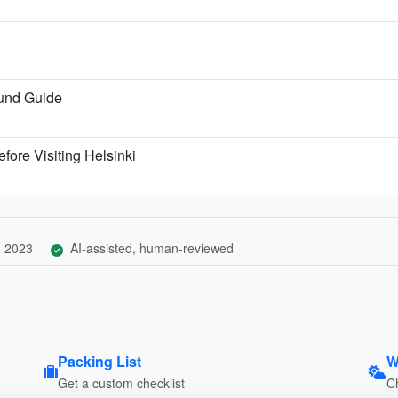
ound Guide
fore Visiting Helsinki
, 2023
AI-assisted, human-reviewed
Packing List
W
Get a custom checklist
C