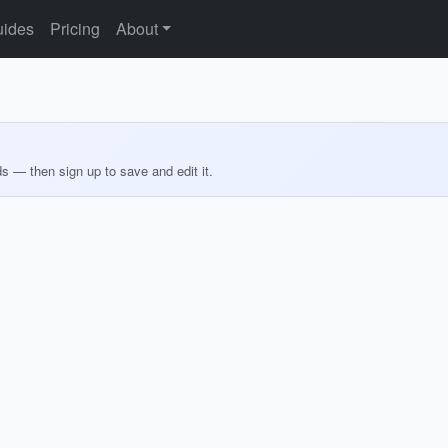
ides
Pricing
About
ds — then sign up to save and edit it.