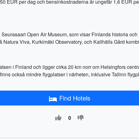
-50 EUR per dag och bensinkostnaderna är ungefär 1,6 EUR per lit
 Seurasaari Open Air Museum, som visar Finlands historia och
på Natura Viva, Kurkimäki Observatory, och Kallhälls Gård komb
platsen i Finland och ligger cirka 20 km norr om Helsingfors cent
et finns också mindre flygplatser i närheten, inklusive Tallinn fly
Find Hotels
0