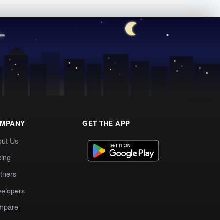
MPANY
GET THE APP
out Us
cing
tners
elopers
mpare