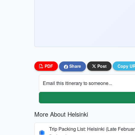
PDF
Share
Post
Copy U
Email this itinerary to someone...
More About Helsinki
Trip Packing List: Helsinki (Late Februa