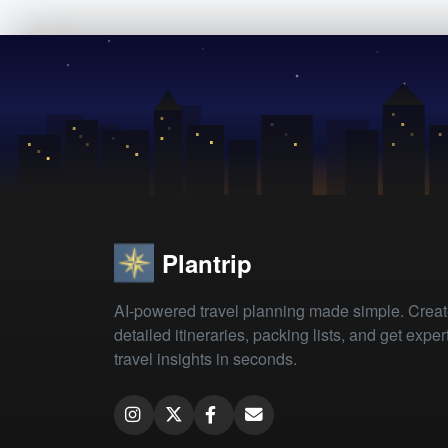
Plantrip
AI-powered travel planning made simple. Crea
detailed itineraries, packing lists, and get exper
travel insights in seconds.