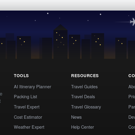
TOOLS
RESOURCES
CO
AI Itinerary Planner
Travel Guides
Ab
te
Packing List
Travel Deals
Pri
t
Travel Expert
Travel Glossary
Par
Cost Estimator
News
Dev
Weather Expert
Help Center
Co