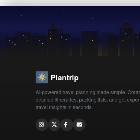
Plantrip
AI-powered travel planning made simple. Crea
detailed itineraries, packing lists, and get exper
travel insights in seconds.