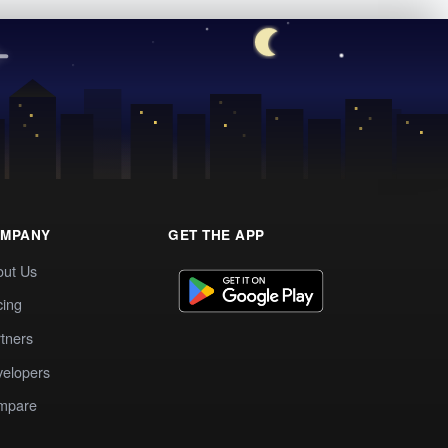
MPANY
GET THE APP
out Us
cing
tners
elopers
mpare