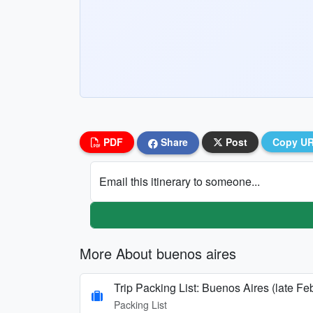
PDF
Share
Post
Copy U
Email this itinerary to someone...
More About buenos aires
Trip Packing List: Buenos Aires (late F
Packing List