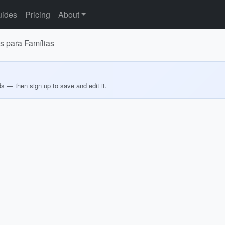
ides
Pricing
About
s para Famílias
ds — then sign up to save and edit it.