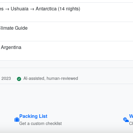
es → Ushuaia → Antarctica (14 nights)
limate Guide
, Argentina
, 2023
AI-assisted, human-reviewed
Packing List
W
Get a custom checklist
C