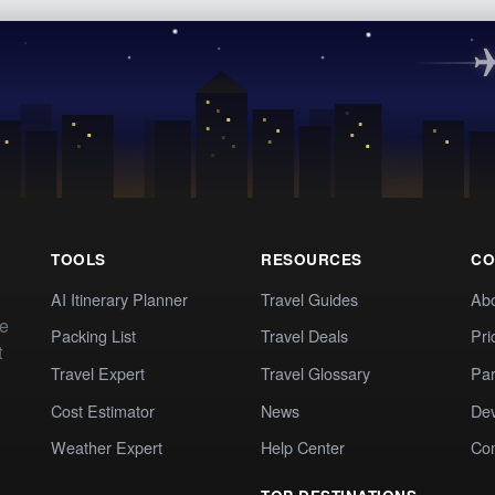
TOOLS
RESOURCES
CO
AI Itinerary Planner
Travel Guides
Ab
te
Packing List
Travel Deals
Pri
t
Travel Expert
Travel Glossary
Par
Cost Estimator
News
Dev
Weather Expert
Help Center
Co