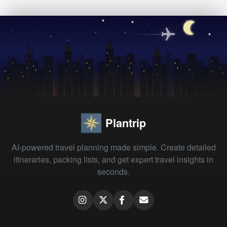
Plantrip
AI-powered travel planning made simple. Create detailed
itineraries, packing lists, and get expert travel insights in
seconds.