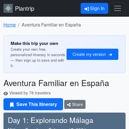
Plantrip
Sign In
Home
Aventura Familiar en España
Make this trip your own
Create your own free,
Create my version
personalized itinerary in seconds
— then sign up to save and edit
it.
Aventura Familiar en España
Viewed by 78 travelers
Save This Itinerary
Share
Day 1: Explorando Málaga