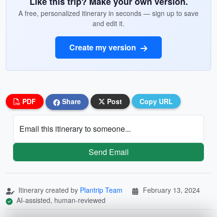
Like this trip? Make your own version.
A free, personalized itinerary in seconds — sign up to save
and edit it.
Create my version
PDF
Share
Post
Copy URL
Email this itinerary to someone...
Send Email
Itinerary created by
Plantrip Team
February 13, 2024
AI-assisted, human-reviewed