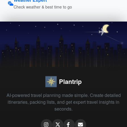
Check weather & best time to go
Plantrip
AI-powered travel planning made simple. Create detailed
itineraries, packing lists, and get expert travel insights in
seconds.