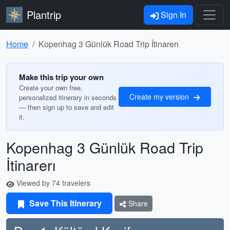
Plantrip
Sign In
Home
Kopenhag 3 Günlük Road Trip İtinarerı
Make this trip your own
Create your own free,
Create my version
personalized itinerary in seconds
— then sign up to save and edit
it.
Kopenhag 3 Günlük Road Trip
İtinarerı
Viewed by 74 travelers
Save This Itinerary
Share