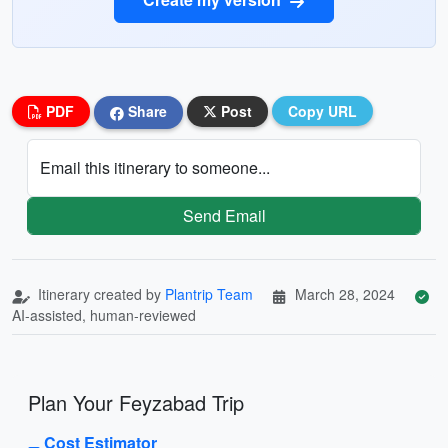
PDF
Share
Post
Copy URL
Email this itinerary to someone...
Send Email
Itinerary created by
Plantrip Team
March 28, 2024
AI-assisted, human-reviewed
Plan Your Feyzabad Trip
Cost Estimator