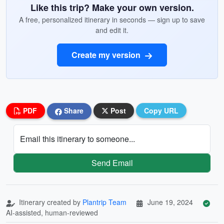
Like this trip? Make your own version.
A free, personalized itinerary in seconds — sign up to save
and edit it.
Create my version
PDF
Share
Post
Copy URL
Email this itinerary to someone...
Send Email
Itinerary created by
Plantrip Team
June 19, 2024
AI-assisted, human-reviewed