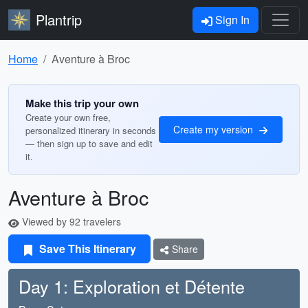
Plantrip
Sign In
Home
Aventure à Broc
Make this trip your own
Create your own free,
Create my version
personalized itinerary in seconds
— then sign up to save and edit
it.
Aventure à Broc
Viewed by 92 travelers
Save This Itinerary
Share
Day 1: Exploration et Détente