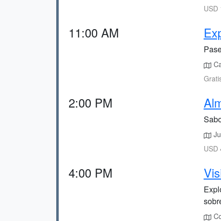
USD 1
11:00 AM
Exp
Pasea
Ca
Grati
2:00 PM
Alm
Sabo
Jus
USD 4
4:00 PM
Vis
Expl
sobr
Co