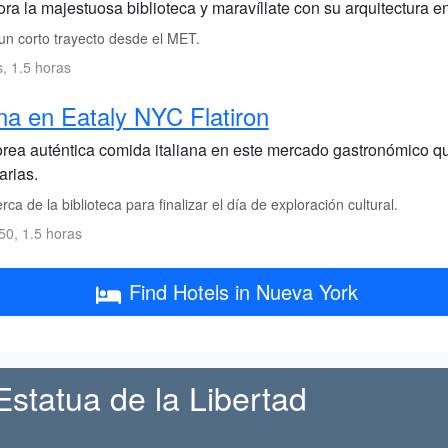
ra la majestuosa biblioteca y maravíllate con su arquitectura en 
un corto trayecto desde el MET.
s, 1.5 horas
a en Eataly NYC Flatiron
rea auténtica comida italiana en este mercado gastronómico q
arias.
ca de la biblioteca para finalizar el día de exploración cultural.
0, 1.5 horas
Find Hotels in Nueva York
Estatua de la Libertad