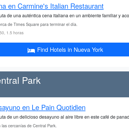
a en Carmine's Italian Restaurant
uta de una auténtica cena italiana en un ambiente familiar y ac
rca de Times Square para terminar el día.
0, 1.5 horas
Find Hotels in Nueva York
ntral Park
ayuno en Le Pain Quotidien
ruta de un delicioso desayuno al aire libre en este café de pana
 las cercanías de Central Park.