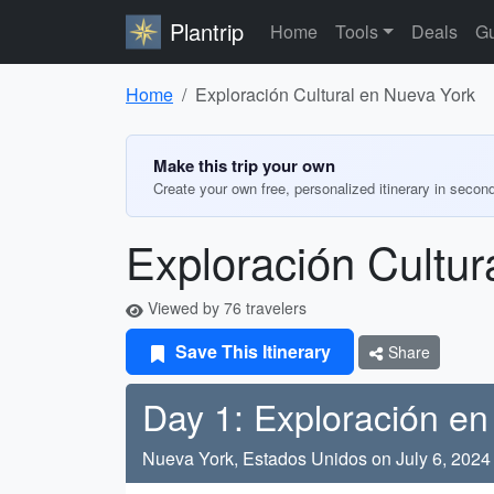
Plantrip
Home
Tools
Deals
Gu
Home
Exploración Cultural en Nueva York
Make this trip your own
Create your own free, personalized itinerary in secon
Exploración Cultur
Viewed by 76 travelers
Save This Itinerary
Share
Day 1: Exploración e
Nueva York, Estados Unidos on July 6, 2024