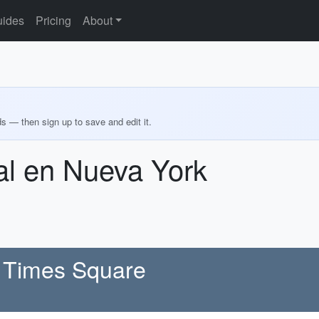
ides
Pricing
About
ds — then sign up to save and edit it.
al en Nueva York
n Times Square