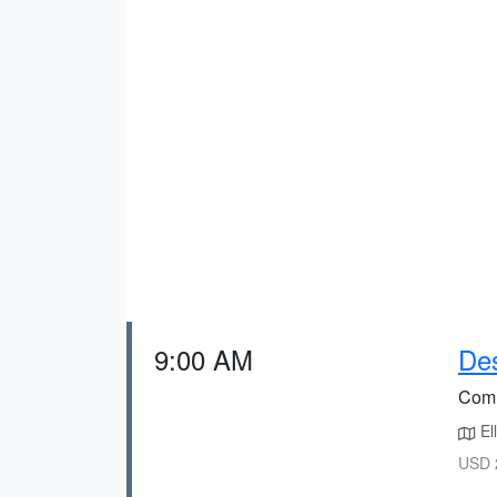
9:00 AM
Des
Comi
El
USD 2