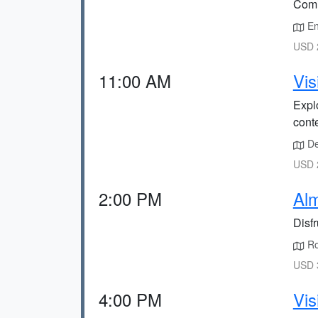
Comi
En
USD 2
11:00 AM
Vis
Expl
cont
De
USD 2
2:00 PM
Al
Disf
Ro
USD 3
4:00 PM
Vis