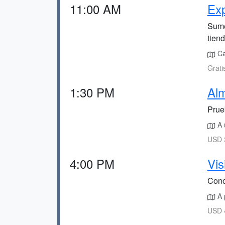
11:00 AM
Exp
Sumé
tien
Ca
Grati
1:30 PM
Alm
Prue
A 
USD 3
4:00 PM
Vi
Cono
A 
USD 4