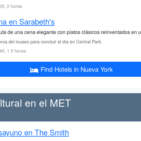
5, 2 horas
a en Sarabeth's
ruta de una cena elegante con platos clásicos reinventados en
rca del museo para concluir el día en Central Park.
5, 1.5 horas
Find Hotels in Nueva York
ltural en el MET
sayuno en The Smith