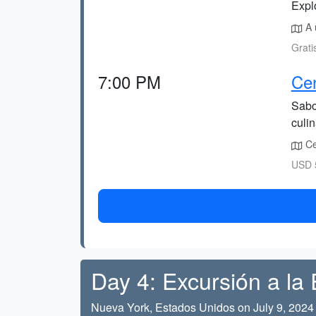
Explo
A 
Grati
7:00 PM
Cen
Sabo
culin
Cer
USD 5
Day 4: Excursión a la 
Nueva York, Estados Unidos on July 9, 2024