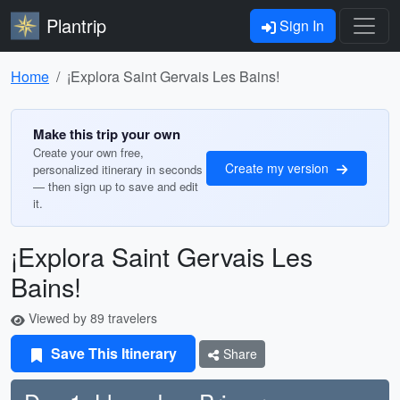
Plantrip
Sign In
Home
¡Explora Saint Gervais Les Bains!
Make this trip your own
Create your own free,
Create my version
personalized itinerary in seconds
— then sign up to save and edit
it.
¡Explora Saint Gervais Les
Bains!
Viewed by 89 travelers
Save This Itinerary
Share