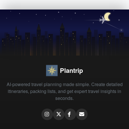
Plantrip
AI-powered travel planning made simple. Create detailed
itineraries, packing lists, and get expert travel insights in
seconds.