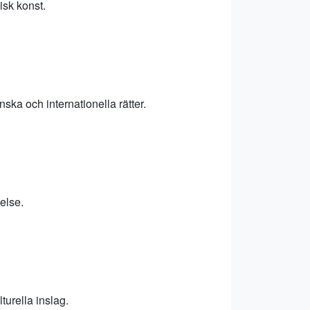
sk konst.
ska och internationella rätter.
else.
urella inslag.