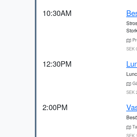
10:30AM
Be
Stro
Stor
Pr
SEK 0
12:30PM
Lun
Lunc
Gå
SEK 
2:00PM
Va
Besö
Ta
SEK 1