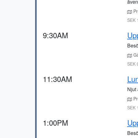
ävent
Pro
SEK 
9:30AM
Upp
Besö
Gå
SEK 0
11:30AM
Lun
Njut
Pr
SEK 
1:00PM
Up
Besö