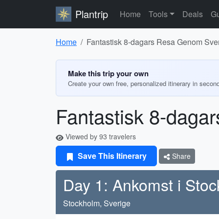
Plantrip
Home
Tools
Deals
Gu
Home
Fantastisk 8-dagars Resa Genom Sve
Make this trip your own
Create your own free, personalized itinerary in secon
Fantastisk 8-daga
Viewed by 93 travelers
Save This Itinerary
Share
Day 1: Ankomst i Sto
Stockholm, Sverige