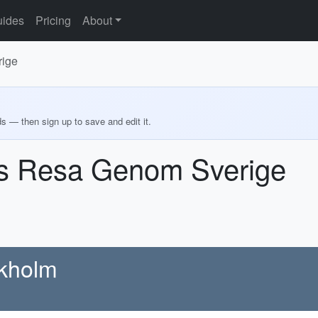
ides
Pricing
About
rige
ds — then sign up to save and edit it.
rs Resa Genom Sverige
ckholm