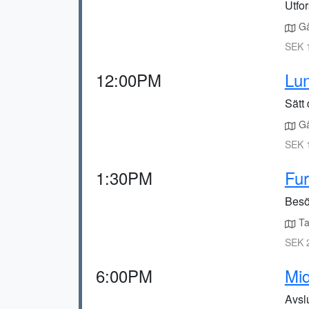
Utfo
Gå
SEK 1
12:00PM
Lu
Sätt 
Gå 
SEK 
1:30PM
Fur
Besö
Ta
SEK 2
6:00PM
Mid
Avsl