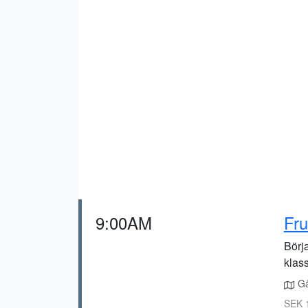
9:00AM
Fru
Börj
klas
Gå 
SEK 