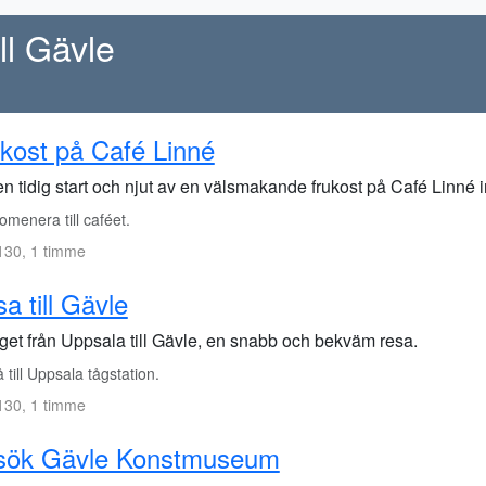
ll Gävle
kost på Café Linné
en tidig start och njut av en välsmakande frukost på Café Linné 
menera till caféet.
130, 1 timme
a till Gävle
åget från Uppsala till Gävle, en snabb och bekväm resa.
till Uppsala tågstation.
130, 1 timme
sök Gävle Konstmuseum