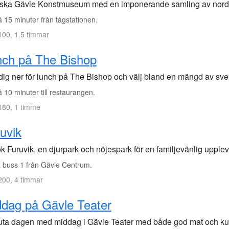
rska Gävle Konstmuseum med en imponerande samling av nordi
 15 minuter från tågstationen.
00, 1.5 timmar
nch på The Bishop
dig ner för lunch på The Bishop och välj bland en mängd av sven
10 minuter till restaurangen.
180, 1 timme
uvik
k Furuvik, en djurpark och nöjespark för en familjevänlig upplev
 buss 1 från Gävle Centrum.
00, 4 timmar
dag på Gävle Teater
uta dagen med middag i Gävle Teater med både god mat och kult