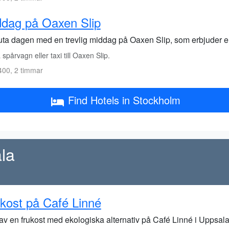
dag på Oaxen Slip
uta dagen med en trevlig middag på Oaxen Slip, som erbjuder e
spårvagn eller taxi till Oaxen Slip.
00, 2 timmar
Find Hotels in Stockholm
la
kost på Café Linné
 av en frukost med ekologiska alternativ på Café Linné i Uppsala