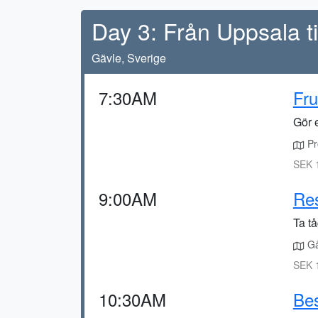
Day 3: Från Uppsala ti
Gävle, Sverige
7:30AM
Fru
Gör 
Pro
SEK 
9:00AM
Res
Ta t
Gå 
SEK 
10:30AM
Be