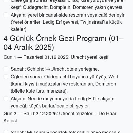
keşif: Oudegracht, Domplein, Domtoren yakın çevresi.
Akşam: yerel bir canal-side restoran veya café deneyin
(Yerel öneriler: Ledig Erf çevresi, Twijnstraat’ta küçük
kafeler).
4 Günlük Örnek Gezi Programı (01–
04 Aralık 2025)
Gün 1 — Pazartesi 01.12.2025: Utrecht yerel keşif
Sabah: Schiphol→Utrecht otele yerleşme.
Öğleden sonra: Oudegracht boyunca yürüyüş, Werf
(kanal kıyısı) mağazaları ve restoranları, Domtoren
(biletle kule turu, manzara).
Akşam: Neude meydanı ya da Ledig Erf’te akşam
yemeği; küçük barlar/locale bir şeyler.
Gün 2 — Salı 02.12.2025: Utrecht müzeleri + De Haar
Kalesi
Sabah: Museum Speelklok (otokarillolar ve mekanik