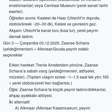
enstrümanlar) veya Centraal Museum (yerel sanat/ tarihi
eserler).
Öğleden sonra: Kasteel de Haar (Utrecht’in dışında,
otobüs/kreek ~20–30 dk). Kalesi ve çevresini gez.
Akşam: Utrecht’te kanal turu (kısa tur), yerel peynir-
damak tadımı.
Gün 3 — Çarşamba 03.12.2025: Zaanse Schans
(yeldeğirmenleri) + Alkmaar/Gouda peynir odaklı
seçenekler
Erken hareket: Trenle Amsterdam yönüne, Zaanse
Schans’a sabah varış (yeldeğirmenleri, atölyeler,
müzeler). (Toplam ulaşım süresi ~1–1.5 saat tek yön; NS
+ yerel otobüs/yerel tren bağlantısı.)
Öğle: Zaanse Schans’ta küçük peynir tadımı/dükkanlar,
ahşap ayakkabı atölyesi.
İki alternatif:
A) Alkmaar (Alkmaar Kaasmuseum, peynir