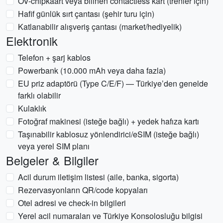
OV-chipkaart veya bilinen contactless kart (trenler için)
Hafif günlük sırt çantası (şehir turu için)
Katlanabilir alışveriş çantası (market/hediyelik)
Elektronik
Telefon + şarj kablos
Powerbank (10.000 mAh veya daha fazla)
EU priz adaptörü (Type C/E/F) — Türkiye’den genelde
farklı olabilir
Kulaklık
Fotoğraf makinesi (isteğe bağlı) + yedek hafıza kartı
Taşınabilir kablosuz yönlendirici/eSIM (isteğe bağlı)
veya yerel SIM planı
Belgeler & Bilgiler
Acil durum iletişim listesi (aile, banka, sigorta)
Rezervasyonların QR/code kopyaları
Otel adresi ve check-in bilgileri
Yerel acil numaraları ve Türkiye Konsolosluğu bilgisi