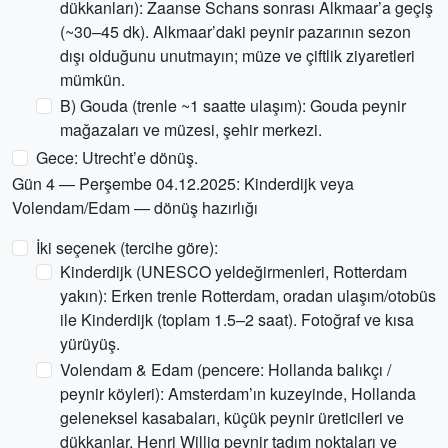
dükkanları): Zaanse Schans sonrası Alkmaar’a geçiş
(~30–45 dk). Alkmaar’daki peynir pazarının sezon
dışı olduğunu unutmayın; müze ve çiftlik ziyaretleri
mümkün.
B) Gouda (trenle ~1 saatte ulaşım): Gouda peynir
mağazaları ve müzesi, şehir merkezi.
Gece: Utrecht’e dönüş.
Gün 4 — Perşembe 04.12.2025: Kinderdijk veya
Volendam/Edam — dönüş hazırlığı
İki seçenek (tercihe göre):
Kinderdijk (UNESCO yeldeğirmenleri, Rotterdam
yakın): Erken trenle Rotterdam, oradan ulaşım/otobüs
ile Kinderdijk (toplam 1.5–2 saat). Fotoğraf ve kısa
yürüyüş.
Volendam & Edam (pencere: Hollanda balıkçı /
peynir köyleri): Amsterdam’ın kuzeyinde, Hollanda
geleneksel kasabaları, küçük peynir üreticileri ve
dükkanlar. Henri Willig peynir tadım noktaları ve