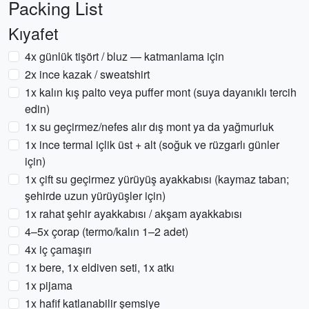
Packing List
Kıyafet
4x günlük tişört / bluz — katmanlama için
2x ince kazak / sweatshirt
1x kalın kış palto veya puffer mont (suya dayanıklı tercih
edin)
1x su geçirmez/nefes alır dış mont ya da yağmurluk
1x ince termal içlik üst + alt (soğuk ve rüzgarlı günler
için)
1x çift su geçirmez yürüyüş ayakkabısı (kaymaz taban;
şehirde uzun yürüyüşler için)
1x rahat şehir ayakkabısı / akşam ayakkabısı
4–5x çorap (termo/kalın 1–2 adet)
4x iç çamaşırı
1x bere, 1x eldiven seti, 1x atkı
1x pijama
1x hafif katlanabilir şemsiye