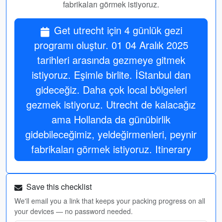
fabrikaları görmek istiyoruz.
Get utrecht için 4 günlük gezi
programı oluştur. 01 04 Aralık 2025
tarihleri arasında gezmeye gitmek
istiyoruz. Eşimle birlite. İStanbul dan
gideceğiz. Daha çok local bölgeleri
gezmek istiyoruz. Utrecht de kalacağız
ama Hollanda da günübirlik
gidebileceğimiz, yeldeğirmenleri, peynir
fabrikaları görmek istiyoruz. Itinerary
Save this checklist
We'll email you a link that keeps your packing progress on all
your devices — no password needed.