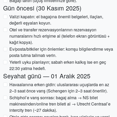
Bagajı tartın (uçuş limitlerinize göre).
Gün öncesi (30 Kasım 2025)
Valizi kapatın: el bagajına önemli belgeleri, ilaçları,
değerli eşyaları koyun.
Otel ve transfer rezervasyonlarının rezervasyon
numaralarını hızlı erişime al (telefon ekran görüntüsü +
kağıt kopya).
Ev/posta/bitkiler için önlemler: komşu bilgilendirme veya
posta tutma talimatı verin.
Yeterli uyku planlayın; sabah erken kalkış ise en geç
22:30 yatma hedefi.
Seyahat günü — 01 Aralık 2025
Havaalanına erken gidin: uluslararası uçuşlarda en az
2–3 saat önce varış (Schengen için 2–3 saat önerilir).
Schiphol’e varış sonrası: bagaj alma → NS bilet
makinesinden/online tren bileti al → Utrecht Centraal’e
intercity tren (~27 dakika).
Otele giriş sonrası eşyaları bırak, kısa yürüyüş ve yerel