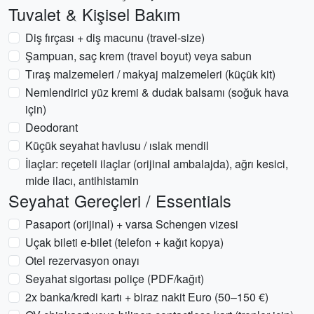
Tuvalet & Kişisel Bakım
Diş fırçası + diş macunu (travel-size)
Şampuan, saç krem (travel boyut) veya sabun
Tıraş malzemeleri / makyaj malzemeleri (küçük kit)
Nemlendirici yüz kremi & dudak balsamı (soğuk hava
için)
Deodorant
Küçük seyahat havlusu / ıslak mendil
İlaçlar: reçeteli ilaçlar (orijinal ambalajda), ağrı kesici,
mide ilacı, antihistamin
Seyahat Gereçleri / Essentials
Pasaport (orijinal) + varsa Schengen vizesi
Uçak bileti e-bilet (telefon + kağıt kopya)
Otel rezervasyon onayı
Seyahat sigortası poliçe (PDF/kağıt)
2x banka/kredi kartı + biraz nakit Euro (50–150 €)