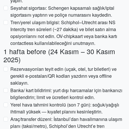
yapın.
Seyahat sigortası: Schengen kapsamalı sağlık/iptal
sigortasını yaptırın ve poliçe numarasını kaydedin.
Tren/yerel ulaşım bilgisi: Schiphol–Utrecht arası NS
Intercity tren süreleri (~27 dakika) ve bilet satın alma
opsiyonlarını not edin. OV-chipkaart veya banka kartı
contactless kullanılabileceğini unutmayın.
1 hafta before (24 Kasım – 30 Kasım
2025)
Rezervasyonları teyit edin (uçak, otel, tur biletleri) ve
gerekli e-postaları/QR kodları yazdırın veya offline
saklayın.
Banka/ kart bildirimi: yurt dışı harcamalar için bankanızı
bilgilendirin; limit ve ücretleri kontrol edin.
Yerel hava tahmini kontrolü (son 7 gün): soğuk/yağışlı
ihtimali yüksek — kıyafet planını kesinleştirin.
Araç/transfer düzeni: İstanbul’dan havalimanına ulaşım
planı (taksi/metro), Schiphol’den Utrecht’e tren