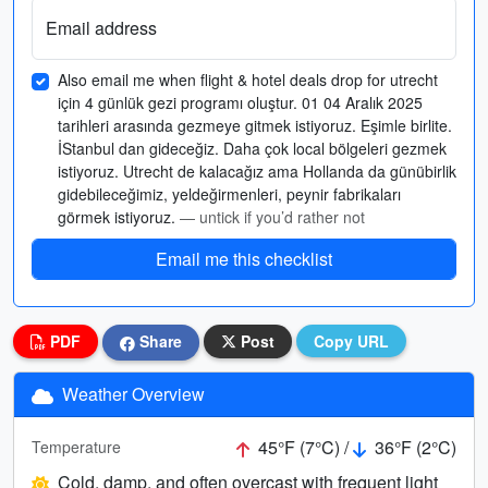
Email address
Also email me when flight & hotel deals drop for utrecht
için 4 günlük gezi programı oluştur. 01 04 Aralık 2025
tarihleri arasında gezmeye gitmek istiyoruz. Eşimle birlite.
İStanbul dan gideceğiz. Daha çok local bölgeleri gezmek
istiyoruz. Utrecht de kalacağız ama Hollanda da günübirlik
gidebileceğimiz, yeldeğirmenleri, peynir fabrikaları
görmek istiyoruz.
— untick if you’d rather not
Email me this checklist
PDF
Share
Post
Copy URL
Weather Overview
45°F (7°C) /
36°F (2°C)
Temperature
Cold, damp, and often overcast with frequent light