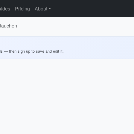
ides
Pricing
About
ntauchen
ds — then sign up to save and edit it.