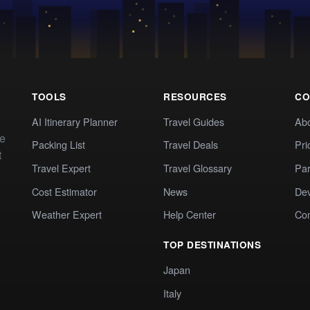
TOOLS
RESOURCES
CO
AI Itinerary Planner
Travel Guides
Ab
te
Packing List
Travel Deals
Pri
t
Travel Expert
Travel Glossary
Par
Cost Estimator
News
Dev
Weather Expert
Help Center
Co
TOP DESTINATIONS
Japan
Italy