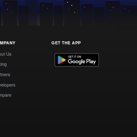
MPANY
GET THE APP
out Us
cing
tners
elopers
mpare