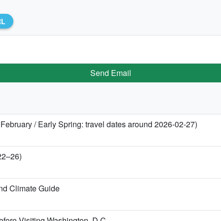
RL
Send Email
 February / Early Spring: travel dates around 2026-02-27)
 22–26)
nd Climate Guide
fore Visiting Washington, D.C.