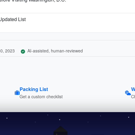
 Updated List
0, 2023
AI-assisted, human-reviewed
Packing List
W
Get a custom checklist
C