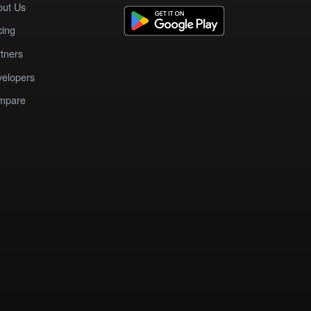
out Us
cing
tners
elopers
mpare