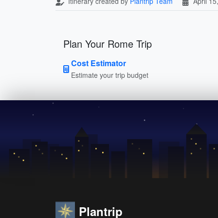
Itinerary created by
Plantrip Team
April 15
Plan Your Rome Trip
Cost Estimator
Estimate your trip budget
Plantrip