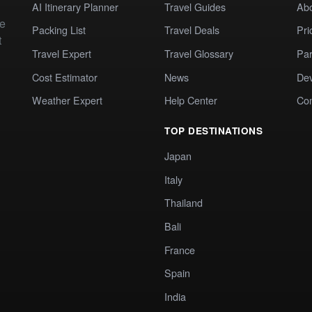
AI Itinerary Planner
Travel Guides
Ab
te
Packing List
Travel Deals
Pri
t
Travel Expert
Travel Glossary
Par
Cost Estimator
News
Dev
Weather Expert
Help Center
Co
TOP DESTINATIONS
Japan
Italy
Thailand
Bali
France
Spain
India