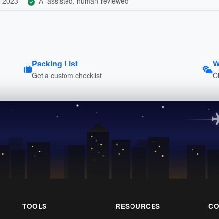
, 2023
AI-assisted, human-reviewed
Packing List
W
Get a custom checklist
C
TOOLS
RESOURCES
CO