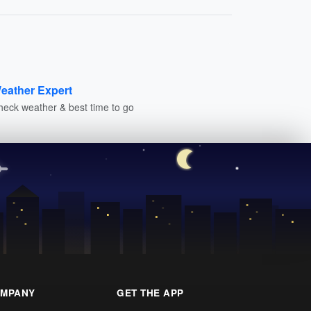
eather Expert
heck weather & best time to go
MPANY
GET THE APP