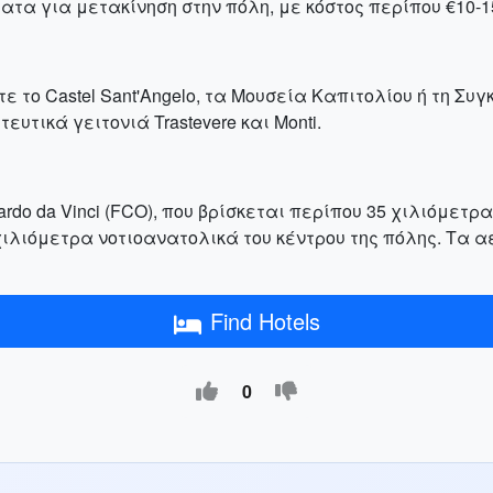
λατα για μετακίνηση στην πόλη, με κόστος περίπου €10-1
 το Castel Sant'Angelo, τα Μουσεία Καπιτολίου ή τη Συγ
υτικά γειτονιά Trastevere και Monti.
do da Vinci (FCO), που βρίσκεται περίπου 35 χιλιόμετρα 
2 χιλιόμετρα νοτιοανατολικά του κέντρου της πόλης. Τα
Find Hotels
0