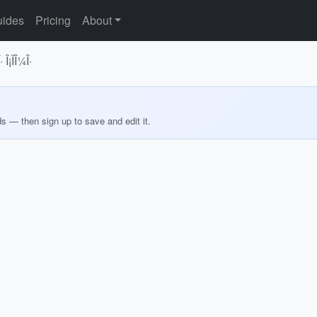
ides
Pricing
About
· Î¡ÏÎ¼Î·
ds — then sign up to save and edit it.