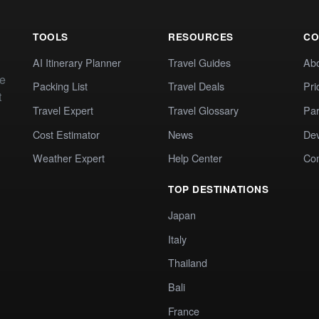
TOOLS
RESOURCES
CO
AI Itinerary Planner
Travel Guides
Ab
te
Packing List
Travel Deals
Pri
t
Travel Expert
Travel Glossary
Par
Cost Estimator
News
Dev
Weather Expert
Help Center
Co
TOP DESTINATIONS
Japan
Italy
Thailand
Bali
France