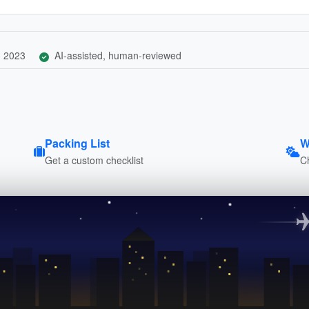
, 2023
AI-assisted, human-reviewed
Packing List
W
Get a custom checklist
C