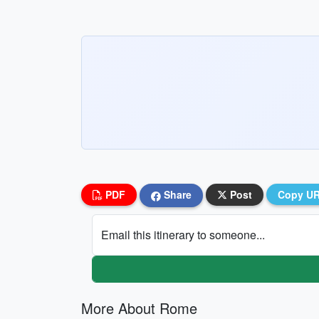
PDF
Share
Post
Copy U
Email this itinerary to someone...
More About Rome