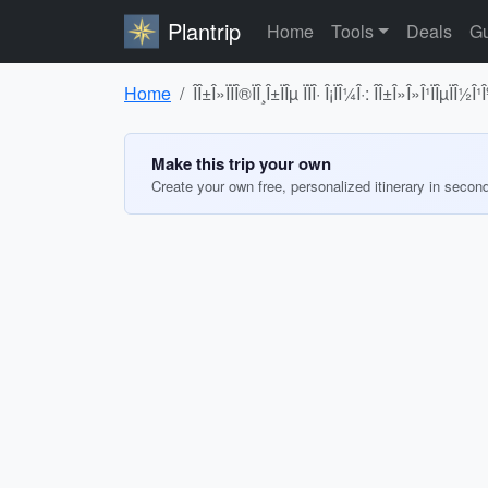
Plantrip
Home
Tools
Deals
Gu
Home
ÎÎ±Î»ÏÏÎ®ÏÎ¸Î±ÏÎµ ÏÏÎ· Î¡ÏÎ¼Î·: ÎÎ±Î»Î»Î¹ÏÎµÏÎ½Î¹Î
Make this trip your own
Create your own free, personalized itinerary in secon