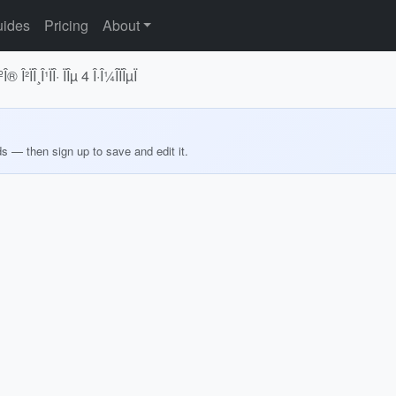
ides
Pricing
About
ºÎ® Î²ÏÎ¸Î¹ÏÎ· ÏÎµ 4 Î·Î¼Î­ÏÎµÏ
ds — then sign up to save and edit it.