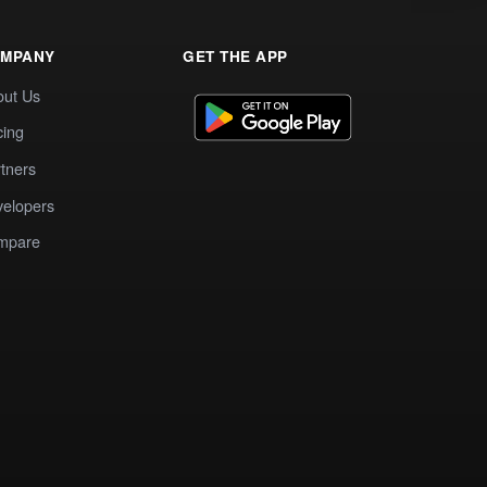
MPANY
GET THE APP
out Us
cing
tners
elopers
mpare