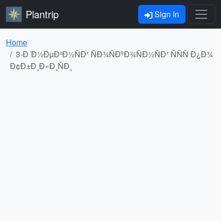
Plantrip
Sign In
Home
3-Ð´Ð½ÐµÐ²Ð½ÑÐ¹ ÑÐ¾ÑÐºÐ¾ÑÐ½ÑÐ¹ ÑÑÑ Ð¿Ð¾
Ð¢Ð±Ð¸Ð»Ð¸ÑÐ¸