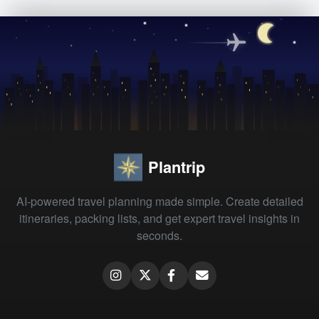
Plantrip
AI-powered travel planning made simple. Create detailed
itineraries, packing lists, and get expert travel insights in
seconds.