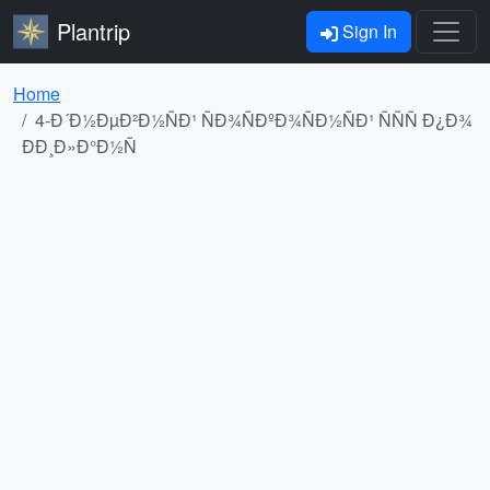
Plantrip
Sign In
Home
4-Ð´Ð½ÐµÐ²Ð½ÑÐ¹ ÑÐ¾ÑÐºÐ¾ÑÐ½ÑÐ¹ ÑÑÑ Ð¿Ð¾
ÐÐ¸Ð»Ð°Ð½Ñ