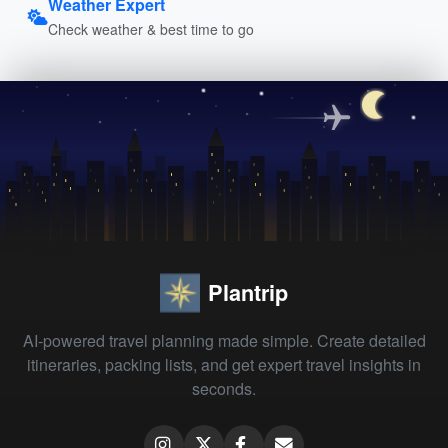
Weather Expert
Check weather & best time to go
Plantrip
AI-powered travel planning made simple. Create detailed
itineraries, packing lists, and get expert travel insights in
seconds.