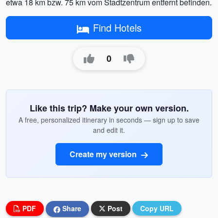
etwa 18 km bzw. 75 km vom Stadtzentrum entfernt befinden.
Find Hotels
0
Like this trip? Make your own version.
A free, personalized itinerary in seconds — sign up to save
and edit it.
Create my version
PDF
Share
Post
Copy URL