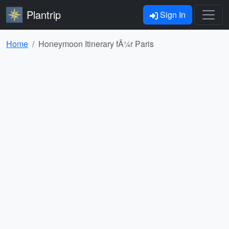
Plantrip
Sign In
Home
Honeymoon Itinerary fÃ¼r Paris