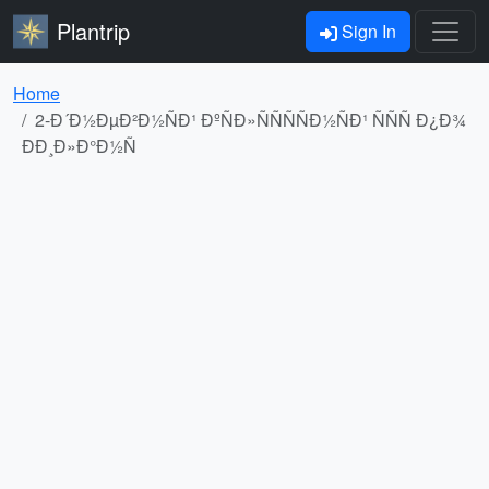
Plantrip
Sign In
Home
2-Ð´Ð½ÐµÐ²Ð½ÑÐ¹ ÐºÑÐ»ÑÑÑÑÐ½ÑÐ¹ ÑÑÑ Ð¿Ð¾
ÐÐ¸Ð»Ð°Ð½Ñ