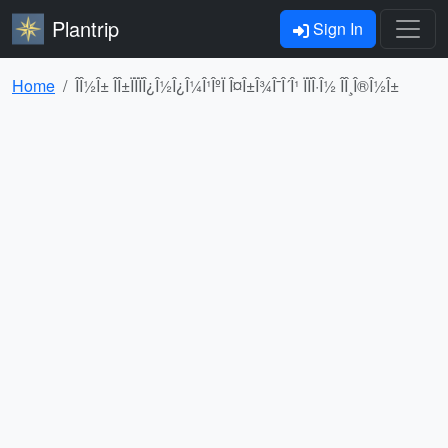
Plantrip
Sign In
Home
ÎÎ½Î± ÎÎ±ÏÏÏÎ¿Î½Î¿Î¼Î¹ÎºÏ Î¤Î±Î¾Î¯Î´Î¹ ÏÏÎ·Î½ ÎÎ¸Î®Î½Î±