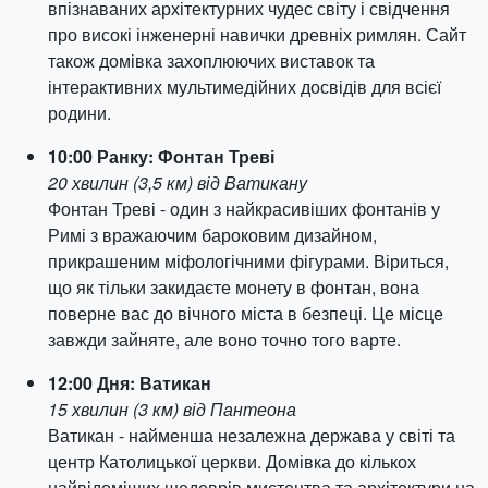
впізнаваних архітектурних чудес світу і свідчення
про високі інженерні навички древніх римлян. Сайт
також домівка захоплюючих виставок та
інтерактивних мультимедійних досвідів для всієї
родини.
10:00 Ранку: Фонтан Треві
20 хвилин (3,5 км) від Ватикану
Фонтан Треві - один з найкрасивіших фонтанів у
Римі з вражаючим бароковим дизайном,
прикрашеним міфологічними фігурами. Віриться,
що як тільки закидаєте монету в фонтан, вона
поверне вас до вічного міста в безпеці. Це місце
завжди зайняте, але воно точно того варте.
12:00 Дня: Ватикан
15 хвилин (3 км) від Пантеона
Ватикан - найменша незалежна держава у світі та
центр Католицької церкви. Домівка до кількох
найвідоміших шедеврів мистецтва та архітектури на