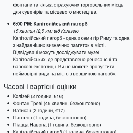
фонтани та кілька страхуючих торговельних місць
для сувенірів та місцевого мистецтва.
6:00 PM: Капітолійський пагорб
15 хвилин (2,5 км) від Колізею
Капітолійський пагорб - одна з семи гір Риму та одна
з найдавніших визначних пам'яток в місті.
Відвідувачі можуть досліджувати музеї
Капітолійських, де представлено ренесансні та
барокові експозиції. Ви не можете пропустити
неймовірні види на місто з вершиною пагорбу.
Часові і вартісні оцінки
Колізей (2 години, €16)
Фонтан Треві (45 хвилин, безкоштовно)
Ватикан (2 години, €17)
Пантеон (1 година, безкоштовно)
Піацца Навона (1 година, безкоштовно)
Капітолійський пагорб (1 година, безкоштовно)