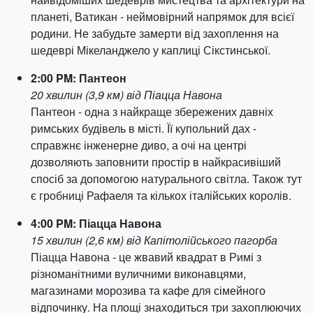
планеті, Ватикан - неймовірний напрямок для всієї
родини. Не забудьте замерти від захоплення на
шедеврі Мікеланджело у каплиці Сікстинської.
2:00 PM: Пантеон
20 хвилин (3,9 км) від Піацца Навона
Пантеон - одна з найкраще збережених давніх
римських будівель в місті. Її купольний дах -
справжнє інженерне диво, а очі на центрі
дозволяють заповнити простір в найкрасивіший
спосіб за допомогою натурального світла. Також тут
є гробниці Рафаеля та кількох італійських королів.
4:00 PM: Піацца Навона
15 хвилин (2,6 км) від Капітолійського пагорба
Піацца Навона - це жвавий квадрат в Римі з
різноманітними вуличними виконавцями,
магазинами морозива та кафе для сімейного
відпочинку. На площі знаходиться три захоплюючих