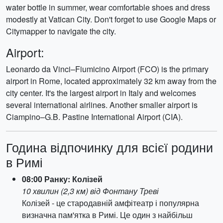
water bottle in summer, wear comfortable shoes and dress
modestly at Vatican City. Don't forget to use Google Maps or
Citymapper to navigate the city.
Airport:
Leonardo da Vinci–Fiumicino Airport (FCO) is the primary
airport in Rome, located approximately 32 km away from the
city center. It's the largest airport in Italy and welcomes
several international airlines. Another smaller airport is
Ciampino–G.B. Pastine International Airport (CIA).
Година відпочинку для всієї родини
в Римі
08:00 Ранку: Колізей
10 хвилин (2,3 км) від Фонтану Треві
Колізей - це стародавній амфітеатр і популярна
визначна пам'ятка в Римі. Це один з найбільш