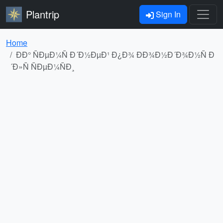
Plantrip
Sign In
Home
ÐÐ° ÑÐµÐ¼Ñ Ð´Ð½ÐµÐ¹ Ð¿Ð¾ ÐÐ¾Ð½Ð´Ð¾Ð½Ñ Ð
´Ð»Ñ ÑÐµÐ¼ÑÐ¸