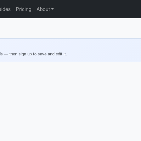
ides
Pricing
About
ds — then sign up to save and edit it.