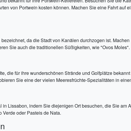
 und bekannt für ihre Portwein-Kellereien. Besuchen Sie die Ka
 Arten von Portwein kosten können. Machen Sie eine Fahrt auf 
s" bezeichnet, da die Stadt von Kanälen durchzogen ist. Machen
en Sie auch die traditionellen Süßigkeiten, wie "Ovos Moles".
dte, die für ihre wunderschönen Strände und Golfplätze bekannt
bieren Sie eine der vielen Meeresfrüchte-Spezialitäten in eine
gal in Lissabon, indem Sie diejenigen Ort besuchen, die Sie am 
do Verde oder Pasteis de Nata.
en