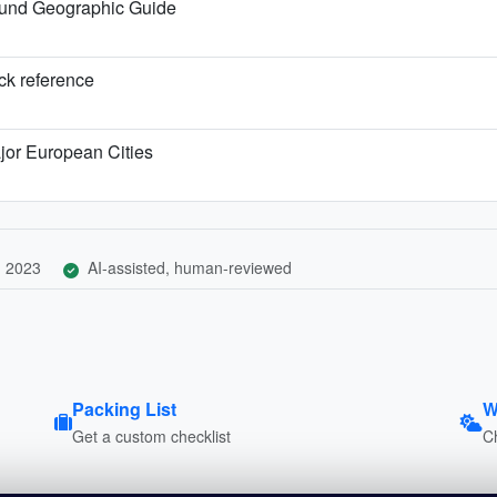
ound Geographic Guide
ick reference
jor European Cities
, 2023
AI-assisted, human-reviewed
Packing List
W
Get a custom checklist
C