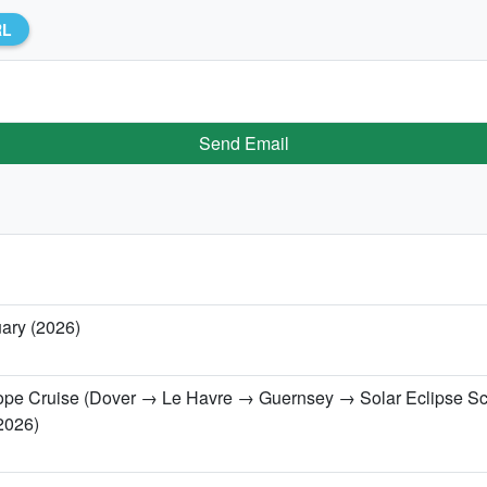
RL
Send Email
uary (2026)
urope Cruise (Dover → Le Havre → Guernsey → Solar Eclipse S
2026)