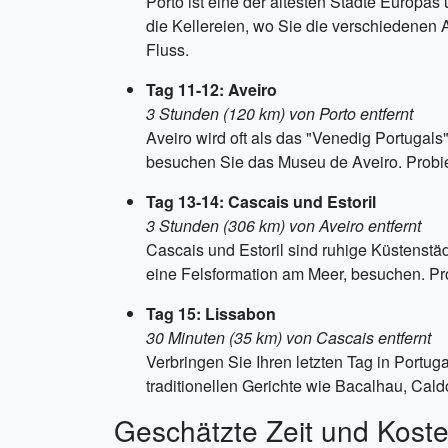
Porto ist eine der ältesten Städte Europas
die Kellereien, wo Sie die verschiedenen
Fluss.
Tag 11-12: Aveiro
3 Stunden (120 km) von Porto entfernt
Aveiro wird oft als das "Venedig Portugal
besuchen Sie das Museu de Aveiro. Probier
Tag 13-14: Cascais und Estoril
3 Stunden (306 km) von Aveiro entfernt
Cascais und Estoril sind ruhige Küstenstä
eine Felsformation am Meer, besuchen. Pro
Tag 15: Lissabon
30 Minuten (35 km) von Cascais entfernt
Verbringen Sie Ihren letzten Tag in Portu
traditionellen Gerichte wie Bacalhau, Cal
Geschätzte Zeit und Kost