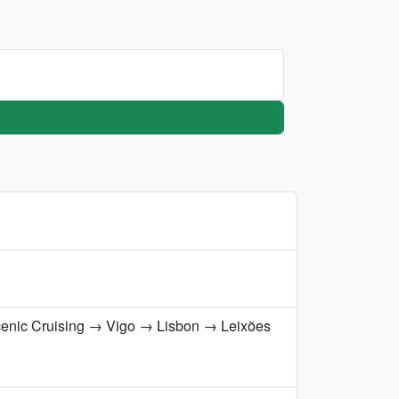
cenic Cruising → Vigo → Lisbon → Leixões