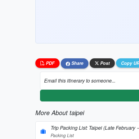
PDF
Share
Post
Copy U
Email this itinerary to someone...
More About taipei
Trip Packing List: Taipei (Late February
Packing List