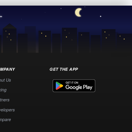
MPANY
GET THE APP
out Us
cing
tners
elopers
mpare