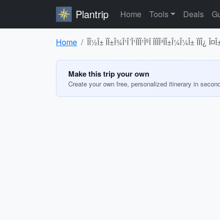
Plantrip
Home
Tools
Deals
Gu
Home
ÎÎ½Î± ÏÎ±Î¾Î¹Î´Î¹ÏÏÎ¹ÎºÏ ÏÏÏÎ³ÏÎ±Î¼Î¼Î± ÏÏÎ¿ Î¤Î±Ï
Make this trip your own
Create your own free, personalized itinerary in secon