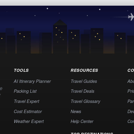
TOOLS
RESOURCES
CO
AI Itinerary Planner
Travel Guides
Ab
te
Packing List
Travel Deals
Pri
t
Travel Expert
Travel Glossary
Par
Cost Estimator
News
Dev
Weather Expert
Help Center
Co