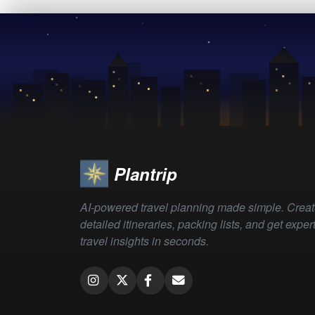
Plantrip
AI-powered travel planning made simple. Crea
detailed itineraries, packing lists, and get exper
travel insights in seconds.