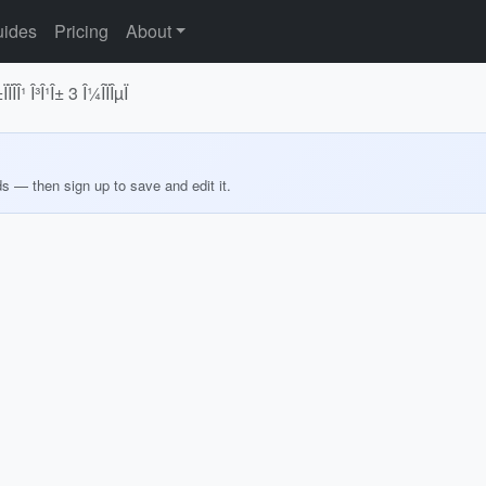
ides
Pricing
About
ÏÎ­Î¹ Î³Î¹Î± 3 Î¼Î­ÏÎµÏ
ds — then sign up to save and edit it.