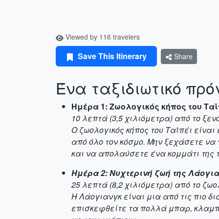
Viewed by 116 travelers
Save This Itinerary
Share
Ένα ταξιδιωτικό πρό
Ημέρα 1: Ζωολογικός κήπος του Ταϊ
10 λεπτά (3,5 χιλιόμετρα) από το ξεν
Ο ζωολογικός κήπος του Ταϊπέι είναι
από όλο τον κόσμο. Μην ξεχάσετε να π
και να απολαύσετε ένα κομμάτι της τ
Ημέρα 2: Νυχτερινή ζωή της Λάογι
25 λεπτά (8,2 χιλιόμετρα) από το ζωο
Η Λάογιανγκ είναι μια από τις πιο δ
επισκεφθείτε τα πολλά μπαρ, κλαμπ 