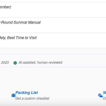
cember)
r-Round Survival Manual
ety, Best Time to Visit
, 2023
AI-assisted, human-reviewed
Packing List
W
Get a custom checklist
C