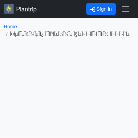
Plantrip
Sign In
Home
Î¤ÎµÏÏÎ±Î®Î¼ÎµÏÎ¿ Î ÏÏÎ³ÏÎ±Î¼Î¼Î± Î§Î±Î»Î¬ÏÏÏÎ·Ï ÏÏÎ·Î½ ÎÎ»Î»Î¬Î´Î±