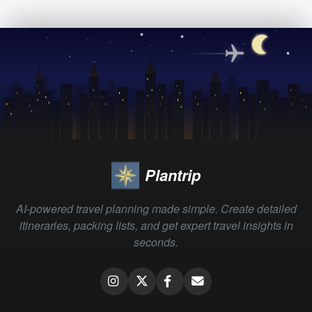
Plantrip
AI-powered travel planning made simple. Create detailed
itineraries, packing lists, and get expert travel insights in
seconds.