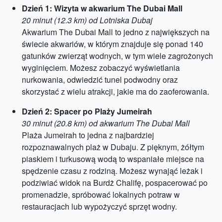
Dzień 1: Wizyta w akwarium The Dubai Mall
20 minut (12.3 km) od Lotniska Dubaj
Akwarium The Dubai Mall to jedno z największych na
świecie akwariów, w którym znajduje się ponad 140
gatunków zwierząt wodnych, w tym wiele zagrożonych
wyginięciem. Możesz zobaczyć wyświetlania
nurkowania, odwiedzić tunel podwodny oraz
skorzystać z wielu atrakcji, jakie ma do zaoferowania.
Dzień 2: Spacer po Plaży Jumeirah
30 minut (20.8 km) od akwarium The Dubai Mall
Plaża Jumeirah to jedna z najbardziej
rozpoznawalnych plaż w Dubaju. Z pięknym, żółtym
piaskiem i turkusową wodą to wspaniałe miejsce na
spędzenie czasu z rodziną. Możesz wynająć leżak i
podziwiać widok na Burdż Chalifę, pospacerować po
promenadzie, spróbować lokalnych potraw w
restauracjach lub wypożyczyć sprzęt wodny.