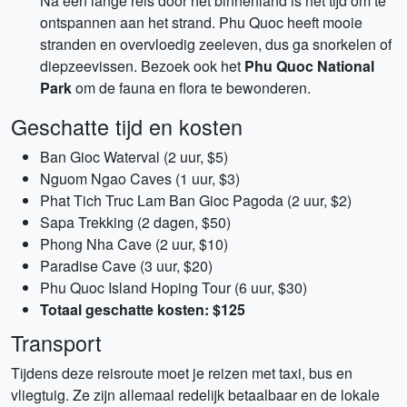
Na een lange reis door het binnenland is het tijd om te
ontspannen aan het strand. Phu Quoc heeft mooie
stranden en overvloedig zeeleven, dus ga snorkelen of
diepzeevissen. Bezoek ook het
Phu Quoc National
Park
om de fauna en flora te bewonderen.
Geschatte tijd en kosten
Ban Gioc Waterval (2 uur, $5)
Nguom Ngao Caves (1 uur, $3)
Phat Tich Truc Lam Ban Gioc Pagoda (2 uur, $2)
Sapa Trekking (2 dagen, $50)
Phong Nha Cave (2 uur, $10)
Paradise Cave (3 uur, $20)
Phu Quoc Island Hoping Tour (6 uur, $30)
Totaal geschatte kosten: $125
Transport
Tijdens deze reisroute moet je reizen met taxi, bus en
vliegtuig. Ze zijn allemaal redelijk betaalbaar en de lokale