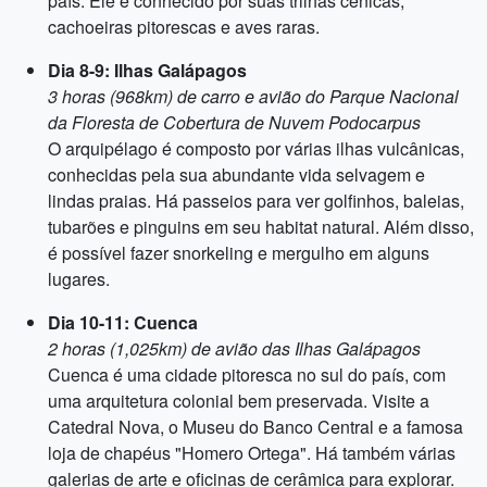
país. Ele é conhecido por suas trilhas cênicas,
cachoeiras pitorescas e aves raras.
Dia 8-9: Ilhas Galápagos
3 horas (968km) de carro e avião do Parque Nacional
da Floresta de Cobertura de Nuvem Podocarpus
O arquipélago é composto por várias ilhas vulcânicas,
conhecidas pela sua abundante vida selvagem e
lindas praias. Há passeios para ver golfinhos, baleias,
tubarões e pinguins em seu habitat natural. Além disso,
é possível fazer snorkeling e mergulho em alguns
lugares.
Dia 10-11: Cuenca
2 horas (1,025km) de avião das Ilhas Galápagos
Cuenca é uma cidade pitoresca no sul do país, com
uma arquitetura colonial bem preservada. Visite a
Catedral Nova, o Museu do Banco Central e a famosa
loja de chapéus "Homero Ortega". Há também várias
galerias de arte e oficinas de cerâmica para explorar.