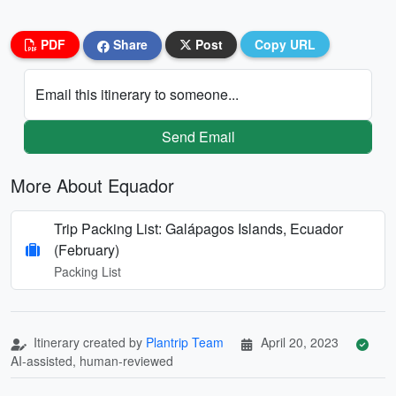
PDF
Share
Post
Copy URL
Email this itinerary to someone...
Send Email
More About Equador
Trip Packing List: Galápagos Islands, Ecuador
(February)
Packing List
Itinerary created by
Plantrip Team
April 20, 2023
AI-assisted, human-reviewed