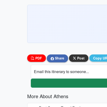
PDF
Share
Post
Copy U
Email this itinerary to someone...
More About Athens