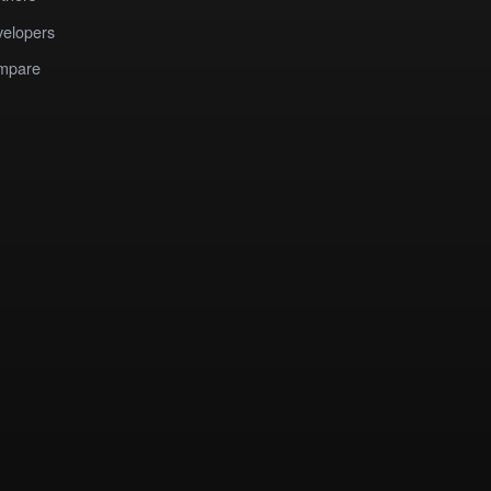
elopers
mpare