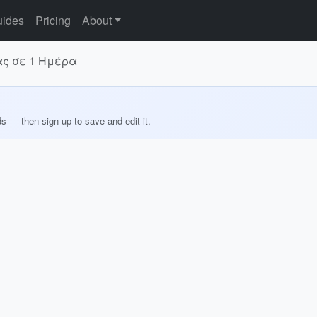
ides
Pricing
About
ας σε 1 Ημέρα
ds — then sign up to save and edit it.