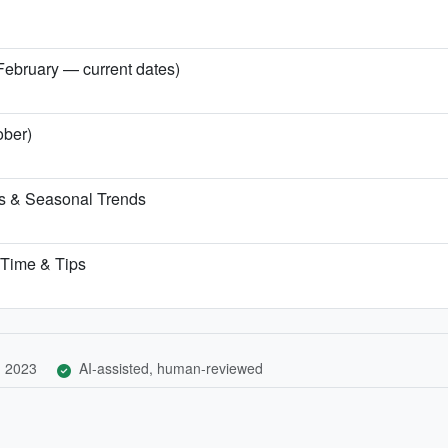
 February — current dates)
ober)
ns & Seasonal Trends
t Time & Tips
, 2023
AI-assisted, human-reviewed