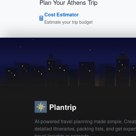
Plan Your Athens Trip
Cost Estimator
Estimate your trip budget
Plantrip
AI-powered travel planning made simple. Crea
detailed itineraries, packing lists, and get exper
travel insights in seconds.