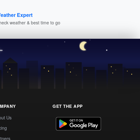
eather Expert
heck weather & best time to go
MPANY
GET THE APP
out Us
cing
tners