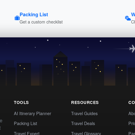
Packing List
W
Get a custom checklist
C
TOOLS
RESOURCES
CO
AI Itinerary Planner
Travel Guides
Ab
te
Packing List
Travel Deals
Pri
t
Travel Expert
Travel Glossary
Par